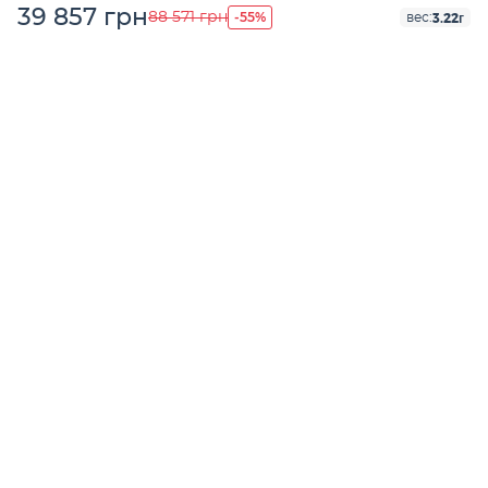
39 857 грн
-55%
88 571 грн
3.22г
вес: