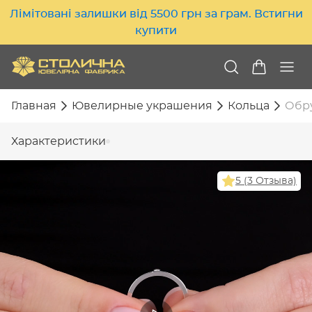
Лімітовані залишки від 5500 грн за грам. Встигни
купити
Главная
Ювелирные украшения
Кольца
Обру
Характеристики
5 (3 Отзыва)