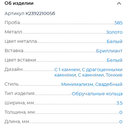
Об изделии
Артикул
К239221005б
Проба
585
Металл
Золото
Цвет металла
Белый
Вставка
Бриллиант
Цвет вставки
Белый
Дизайн
С 1 камнем
,
С драгоценными
камнями
,
С камнями
,
Тонкие
Стиль
Минимализм
,
Свадебный
Тип изделия
Обручальные кольца
Ширина, мм
3.5
Толщина, мм
0
Длина, мм
0