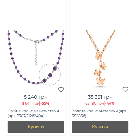
5 240 грн
35 381 грн
-55%
-44%
11 644 грн
63 180 грн
Срібне кольє з аметистами
Золоте кольє Метелики (арт.
(арт. 7507/2126249А)
352836)
Купити
Купити