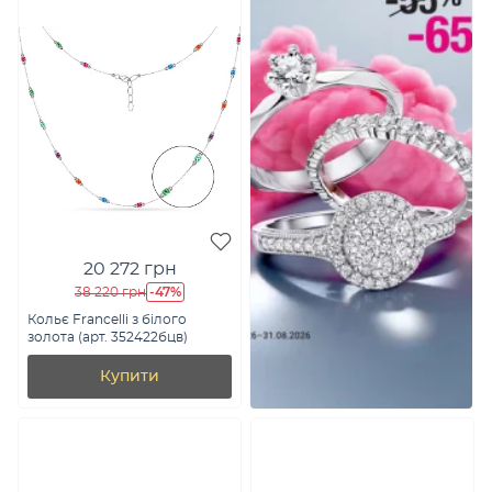
20 272 грн
-47%
38 220 грн
Кольє Francelli з білого
золота (арт. 352422бцв)
Купити