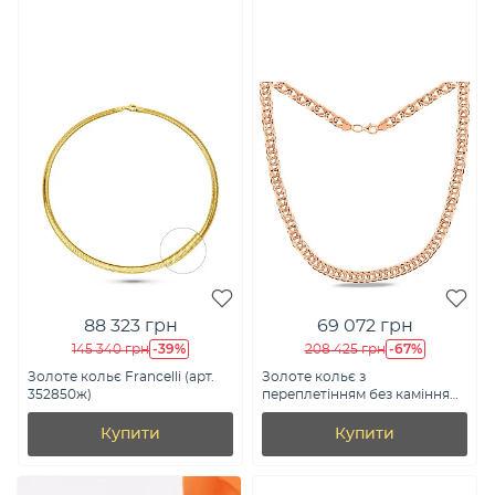
88 323 грн
69 072 грн
-39%
-67%
145 340 грн
208 425 грн
Золоте кольє Francelli (арт.
Золоте кольє з
352850ж)
переплетінням без каміння
(арт. 350543)
Купити
Купити