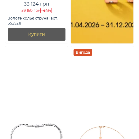
33 124 грн
-44%
59 150 грн
Золоте кольє струна (арт.
352521)
Купити
Вигода