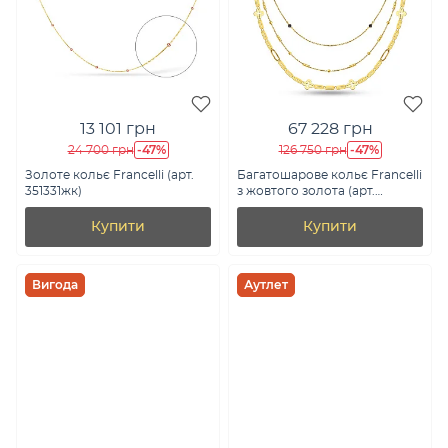
13 101 грн
67 228 грн
-47%
-47%
24 700 грн
126 750 грн
Золоте кольє Francelli (арт.
Багатошарове кольє Francelli
351331жк)
з жовтого золота (арт.
352854жеч)
Купити
Купити
Вигода
Аутлет