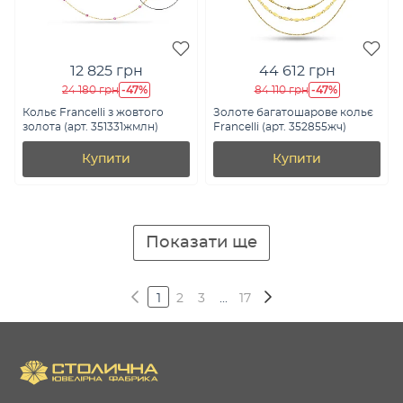
12 825 грн
44 612 грн
-47%
-47%
24 180 грн
84 110 грн
Кольє Francelli з жовтого
Золоте багатошарове кольє
золота (арт. 351331жмлн)
Francelli (арт. 352855жч)
Купити
Купити
Показати ще
1
2
3
...
17