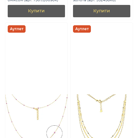
оніксом (арт. 7507/2009ок)
золота (арт. 352458кб)
Купити
Купити
Аутлет
Аутлет