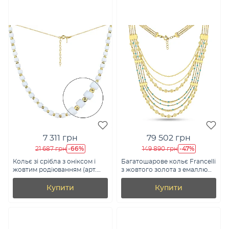
7 311 грн
79 502 грн
-66%
-47%
21 687 грн
149 890 грн
Кольє зі срібла з оніксом і
Багатошарове кольє Francelli
жовтим родіюванням (арт.
з жовтого золота з емаллю
7507/2009жоб)
(арт. 352853жег)
Купити
Купити