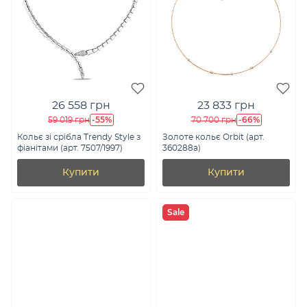
26 558 грн
23 833 грн
-55%
-66%
59 019 грн
70 700 грн
Кольє зі срібла Trendy Style з
Золоте кольє Orbit (арт.
фіанітами (арт. 7507/1997)
360288а)
Купити
Купити
Sale