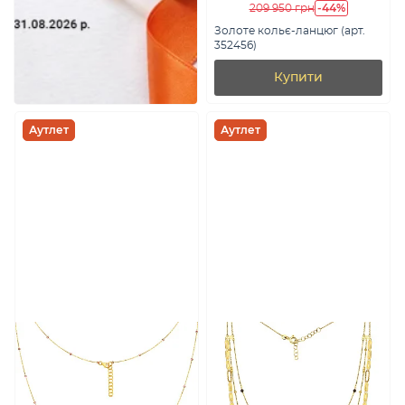
-44%
209 950 грн
Золоте кольє-ланцюг (арт.
352456)
Купити
Аутлет
Аутлет