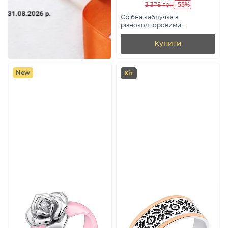
-55%
3 375 грн
Срібна каблучка з
різнокольоровими
альпінітами (арт.
7501/8797ацв)
Купити
New
Хіт