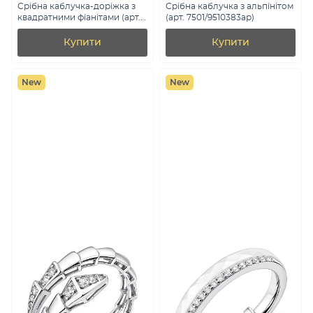
Срібна каблучка-доріжка з
Срібна каблучка з альпінітом
квадратними фіанітами (арт.
(арт. 7501/9510383ар)
7501/5841)
Купити
Купити
New
New