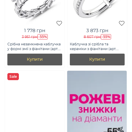
1 778 грн
3 873 грн
-55%
-55%
3 951 грн
8 607 грн
Срібна незамкнена каблучка
Каблучка зі срібла та
у формі змії з фіанітами (арт.
кераміки з фіанітами (арт.
7501/8511)
7501/1213667кмб)
Купити
Купити
Sale