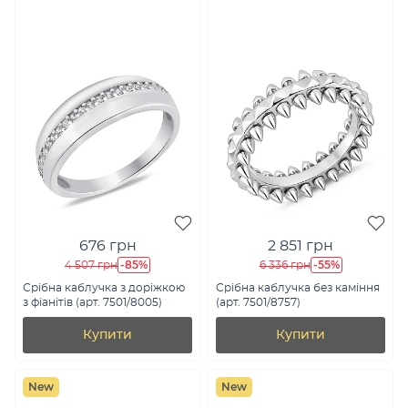
676 грн
2 851 грн
-85%
-55%
4 507 грн
6 336 грн
Срібна каблучка з доріжкою
Срібна каблучка без каміння
з фіанітів (арт. 7501/8005)
(арт. 7501/8757)
Купити
Купити
New
New