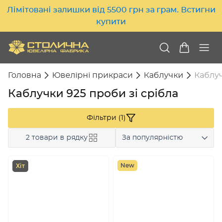
Лімітовані залишки від 5500 грн за грам. Встигни
купити
Головна
Ювелірні прикраси
Каблучки
Каблуч
Каблучки 925 проби зі срібла
Фільтри (1)
2 товари в рядку
За популярністю
New
Хіт