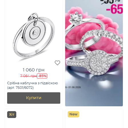
1 060 грн
-85%
7 064 грн
Срібна каблучка з підвіскою
(арт. 7501/6072)
Купити
New
Хіт