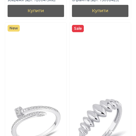
збережи (арт. 7201/473кю)
із фіанітів (арт. 7501/8423)
Купити
Купити
New
Sale