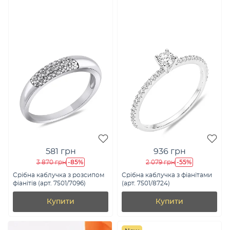
581 грн
936 грн
-85%
-55%
3 870 грн
2 079 грн
Срібна каблучка з розсипом
Срібна каблучка з фіанітами
фіанітів (арт. 7501/7096)
(арт. 7501/8724)
Купити
Купити