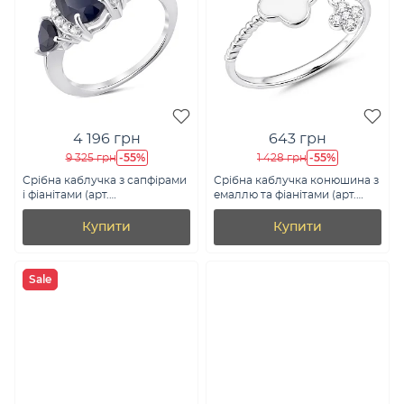
4 196 грн
643 грн
-55%
-55%
9 325 грн
1 428 грн
Срібна каблучка з сапфірами
Срібна каблучка конюшина з
і фіанітами (арт.
емаллю та фіанітами (арт.
7501/2098386Спс)
7501/8672/7еб)
Купити
Купити
Sale