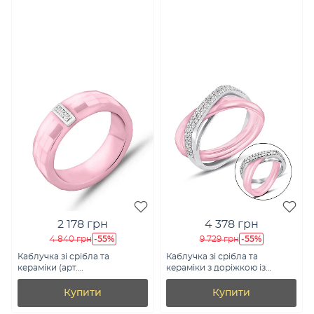
2 178 грн
4 378 грн
-55%
-55%
4 840 грн
9 729 грн
Каблучка зі срібла та
Каблучка зі срібла та
кераміки (арт.
кераміки з доріжкою із
7501/1885949кмр)
фіанітів (арт. 7501/1903988кмр)
Купити
Купити