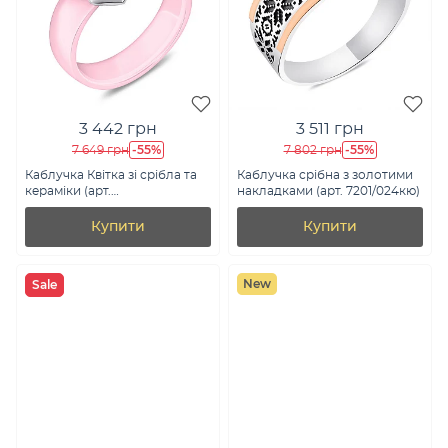
3 442 грн
3 511 грн
-55%
-55%
7 649 грн
7 802 грн
Каблучка Квітка зі срібла та
Каблучка срібна з золотими
кераміки (арт.
накладками (арт. 7201/024кю)
7501/1540206кмр)
Купити
Купити
New
Sale