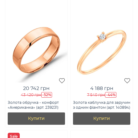
20 742 грн
4 188 грн
-52%
-44%
43 420 грн
7 540 грн
Золота обручка - комфорт
Золота каблучка для заручин
«Американка» (арт. 239231)
з одним фіанітом (арт. 140894)
Купити
Купити
Sale