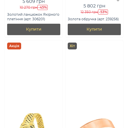
5 609 грн
5 802 грн
-45%
10 270 грн
-53%
12 350 грн
Золотий ланцюжок Якірного
плетіння (арт. 306201)
Золота обручка (арт. 239256)
Купити
Купити
Акція
Хіт