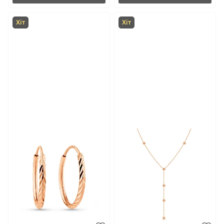
Хіт
Хіт