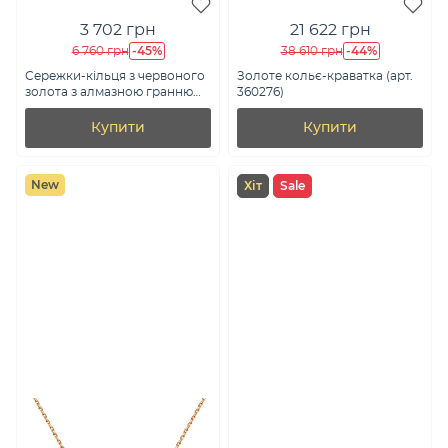
3 702 грн
21 622 грн
-45%
-44%
6 760 грн
38 610 грн
Сережки-кільця з червоного
Золоте кольє-краватка (арт.
золота з алмазною гранню
360276)
(арт. 121904/10)
Купити
Купити
New
Хіт
Sale