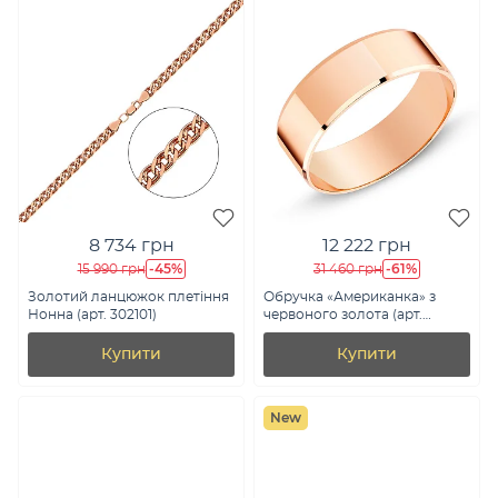
8 734 грн
12 222 грн
-45%
-61%
15 990 грн
31 460 грн
Золотий ланцюжок плетіння
Обручка «Американка» з
Нонна (арт. 302101)
червоного золота (арт.
238039)
Купити
Купити
New