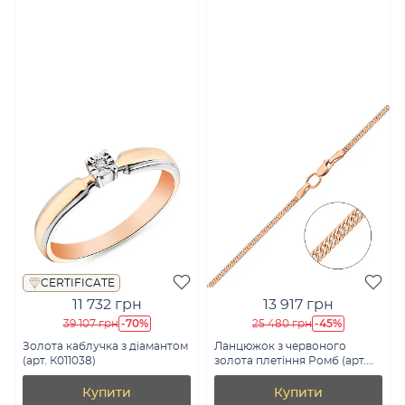
CERTIFICATE
11 732 грн
13 917 грн
-70%
-45%
39 107 грн
25 480 грн
Золота каблучка з діамантом
Ланцюжок з червоного
(арт. К011038)
золота плетіння Ромб (арт.
303002)
Купити
Купити