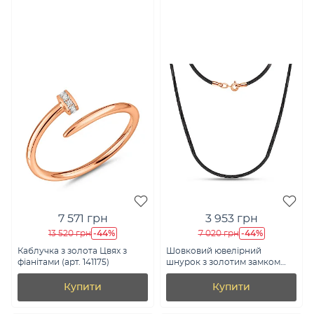
7 571 грн
3 953 грн
-44%
-44%
13 520 грн
7 020 грн
Каблучка з золота Цвях з
Шовковий ювелірний
фіанітами (арт. 141175)
шнурок з золотим замком
(арт. 360081)
Купити
Купити