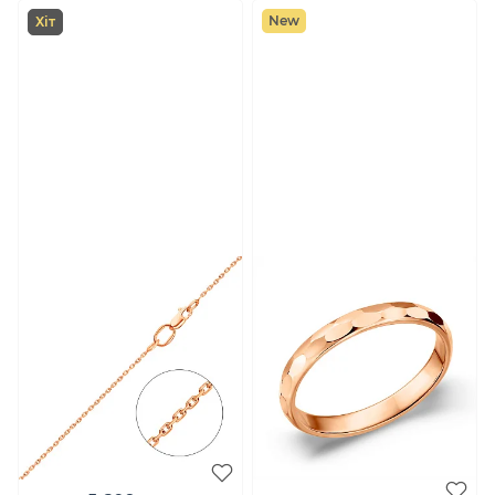
New
Хіт