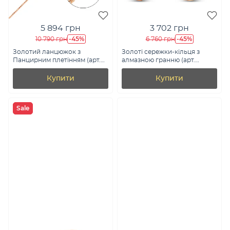
5 894 грн
3 702 грн
-45%
-45%
10 790 грн
6 760 грн
Золотий ланцюжок з
Золоті сережки-кільця з
Панцирним плетінням (арт.
алмазною гранню (арт.
301001)
121903/10)
Купити
Купити
Sale