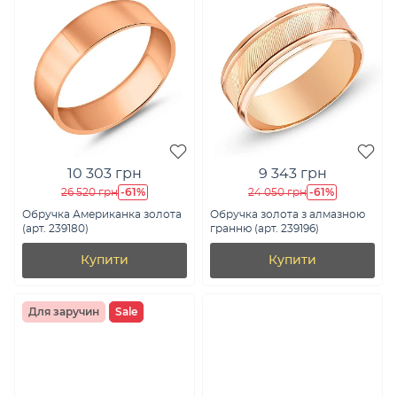
10 303 грн
9 343 грн
-61%
-61%
26 520 грн
24 050 грн
Обручка Американка золота
Обручка золота з алмазною
(арт. 239180)
гранню (арт. 239196)
Купити
Купити
Для заручин
Sale