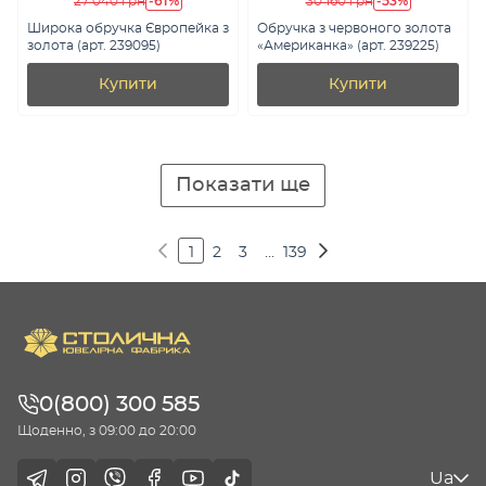
-61%
-53%
27 040 грн
30 160 грн
Широка обручка Європейка з
Обручка з червоного золота
золота (арт. 239095)
«Американка» (арт. 239225)
Купити
Купити
Показати ще
1
2
3
...
139
0(800) 300 585
Щоденно, з 09:00 до 20:00
Ua