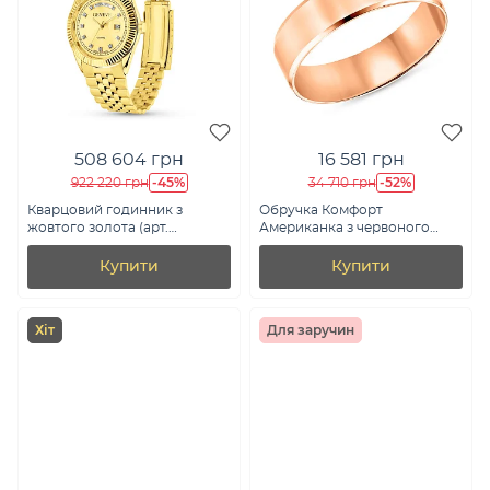
508 604 грн
16 581 грн
-45%
-52%
922 220 грн
34 710 грн
Кварцовий годинник з
Обручка Комфорт
жовтого золота (арт.
Американка з червоного
260249жж)
золота (арт. 239194)
Купити
Купити
Хіт
Для заручин