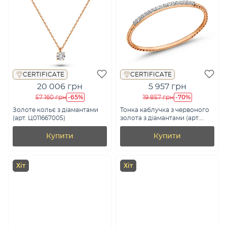
CERTIFICATE
CERTIFICATE
20 006 грн
5 957 грн
-65%
-70%
57 160 грн
19 857 грн
Золоте кольє з діамантами
Тонка каблучка з червоного
(арт. Ц011667005)
золота з діамантами (арт.
К011354)
Купити
Купити
Хіт
Хіт