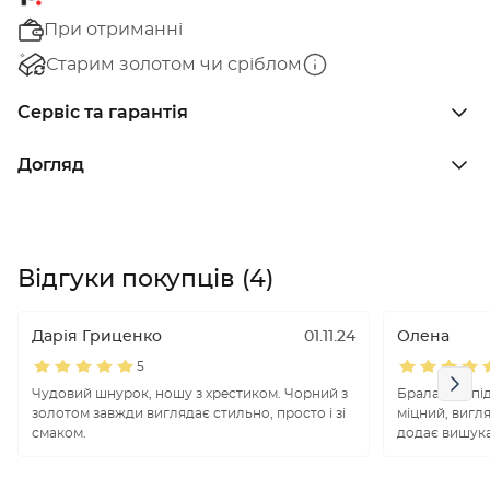
При отриманні
Старим золотом чи сріблом
Сервіс та гарантія
Догляд
Відгуки покупців (4)
Дарія Гриценко
01.11.24
Олена
5
Чудовий шнурок, ношу з хрестиком. Чорний з
Брала для пі
золотом завжди виглядає стильно, просто і зі
міцний, вигл
смаком.
додає вишука