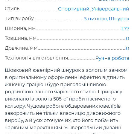
Стиль
Спортивний
,
Універсальний
Тип виробу
З ниткою
,
Шнурок
Ширина, мм
1.77
Товщина, мм
0
Довжина, мм
0
Технологія виготовлення
Ручна робота
Шовковий ювелірний шнурок з золотым замком
в оригінальному оформленні ефектно відтінить
жіночну грацію і буде приголомшливою
родзинкою вашого чарівного стилю. Прикрасу
виконано із золота 585-ої проби насиченого
кольору. Чудова робота обдарованих ювелірів
заворожить не тільки власницю дивовижного
виробу, а й усіх оточуючих, хто його побачить
чарівним мерехтінням. Універсальний дизайн