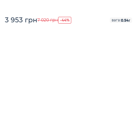
3 953 грн
-44%
7 020 грн
0.54г
вага: