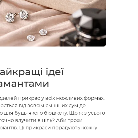
айкращі ідеї
іамантами
оделей прикрас у всіх можливих формах,
ріюється від зовсім смішних сум до
о для будь-якого бюджету. Що ж з усього
точно влучити в ціль? Аби трохи
ріантів. Ці прикраси порадують кожну