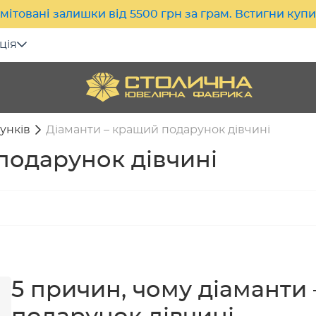
мітовані залишки від 5500 грн за грам. Встигни куп
ція
унків
Діаманти – кращий подарунок дівчині
подарунок дівчині
5 причин, чому діаманти