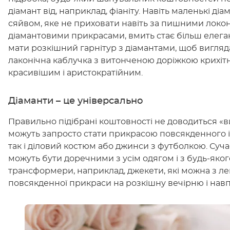
діамант від, наприклад, фіаніту. Навіть маленькі д
сяйвом, яке не приховати навіть за пишними локо
діамантовими прикрасами, вмить стає більш елега
мати розкішний гарнітур з діамантами, щоб вигляд
лаконічна каблучка з витонченою доріжкою крихітн
красивішим і аристократійним.
Діаманти – це універсально
Правильно підібрані коштовності не доводиться «в
можуть запросто стати прикрасою повсякденного і
так і діловий костюм або джинси з футболкою. Суча
можуть бути доречними з усім одягом і з будь-яког
трансформери, наприклад, джекети, які можна з ле
повсякденної прикраси на розкішну вечірню і навп