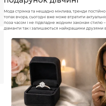
подарунок дівчині
Мода стрімка та нещадно мінлива, тренди постійно 
топах вчора, сьогодні вже може втратити актуальні
поза часом і не підвладне жодним законам стилю – ц
діаманти так і залишаються найкращими друзями вс