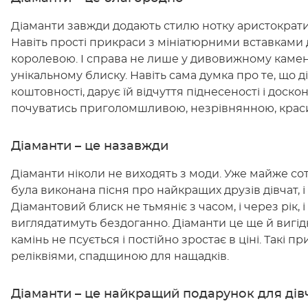
Діаманти завжди додають стилю нотку аристократич
Навіть прості прикраси з мініатюрними вставками 
королевою. І справа не лише у дивовижному каме
унікальному блиску. Навіть сама думка про те, що
коштовності, дарує їй відчуття піднесеності і доско
почуватись приголомшливою, незрівнянною, краси
Діаманти – це назавжди
Діаманти ніколи не виходять з моди. Уже майже со
була виконана пісня про найкращих друзів дівчат, і
Діамантовий блиск не тьмяніє з часом, і через рік, 
виглядатимуть бездоганно. Діаманти це ще й вигід
камінь не псується і постійно зростає в ціні. Такі
реліквіями, спадщиною для нащадків.
Діаманти – це найкращий подарунок для дів