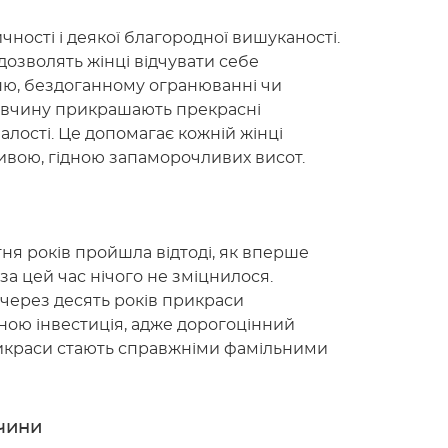
ності і деякої благородної вишуканості.
дозволять жінці відчувати себе
ню, бездоганному огранюванні чи
 дівчину прикрашають прекрасні
налості. Це допомагає кожній жінці
вою, гідною запаморочливих висот.
тня років пройшла відтоді, як вперше
 за цей час нічого не зміцнилося.
і через десять років прикраси
ною інвестиція, адже дорогоцінний
 прикраси стають справжніми фамільними
чини