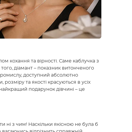
лом кохання та вірності. Саме каблучка з
 того, діамант – показник витонченого
о промислу, доступний абсолютно
, розміру та якості красуються в усіх
 найкращий подарунок дівчині – це
 ні з чим! Наскільки якісною не була б
 вагаючись відрізнить справжній