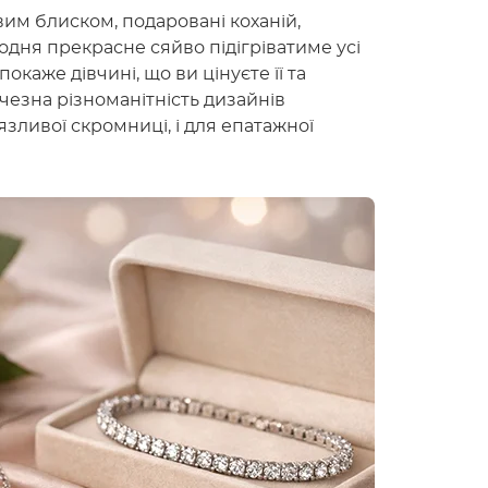
вим блиском, подаровані коханій,
одня прекрасне сяйво підігріватиме усі
окаже дівчині, що ви цінуєте її та
чезна різноманітність дизайнів
язливої скромниці, і для епатажної