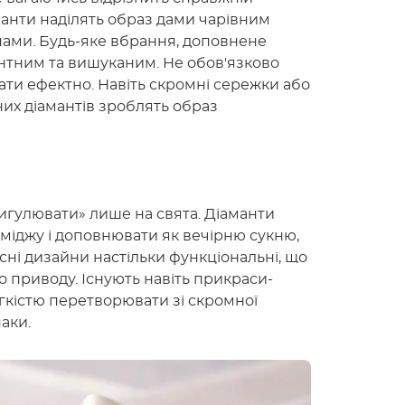
іаманти наділять образ дами чарівним
нами. Будь-яке вбрання, доповнене
нтним та вишуканим. Не обов'язково
ати ефектно. Навіть скромні сережки або
их діамантів зроблять образ
игулювати» лише на свята. Діаманти
міджу і доповнювати як вечірню сукню,
сні дизайни настільки функціональні, що
о приводу. Існують навіть прикраси-
гкістю перетворювати зі скромної
аки.