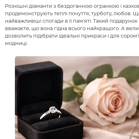
Розкішні діаманти з бездоганною огранкою і казко
продемонструють теплі почуття, турботу, любов. Щ
найважливіші спогади в її пам'яті. Такий подарунок п
вважаєте, що вона гідна всього найкращого. А вели
дозволить підібрати ідеальні прикраси і для сором’
модниці.