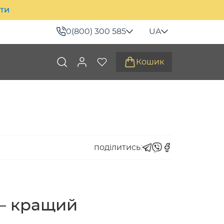
ити
0(800) 300 585
UA
Кошик
поділитись:
 – кращий