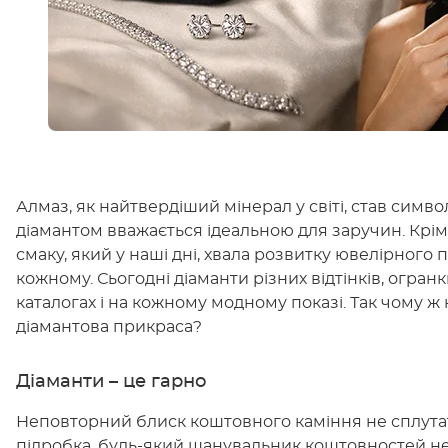
Алмаз, як найтвердіший мінерал у світі, став симво
діамантом вважається ідеальною для заручин. Крім
смаку, який у наші дні, хвала розвитку ювелірног
кожному. Сьогодні діаманти різних відтінків, огранки
каталогах і на кожному модному показі. Так чому ж
діамантова прикраса?
Діаманти – це гарно
Неповторний блиск коштовного каміння не сплутати
підробка, будь-який шанувальник коштовностей не