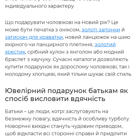
індивідуального характеру.
Що подарувати чоловікові на Новий рік? Це
може бути печатка з оніксом,
золоті запонки
й
затискач для краватки
, новий ланцюжок на шию
якірного чи панцирного плетіння,
золотий
хрестик
, срібний кулон з янголом або модний
браслет з каучуку. Сучасні каталоги дозволяють
купити подарунок як дорослому чоловікові, так і
молодому хлопцеві, який тільки шукає свій стиль.
Ювелірний подарунок батькам як
спосіб висловити вдячність
Батьки – це люди, котрі заслуговують на
безмежну повагу, вдячність й особливу турботу.
Новорічні вихідні стануть чудовим приводом,
щоб відкласти всі сторонні справи й приділити