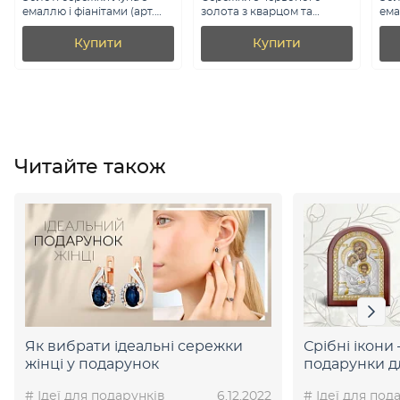
емаллю і фіанітами (арт.
золота з кварцом та
ема
110426бе)
фіанітами (арт. 111100ПСс)
110
Купити
Купити
Читайте також
Як вибрати ідеальні сережки
Срібні ікони
жінці у подарунок
подарунки д
# Ідеї для подарунків
6.12.2022
# Ідеї для под