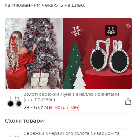
хвилюванням чекають на диво.
Золоті сережки Лýна з емаллю і фіанітами
(арт. 110426бе)
28 463 грн
-45%
51 610 грн
Схожі товари
Сережки з червоного золота з кварцом та