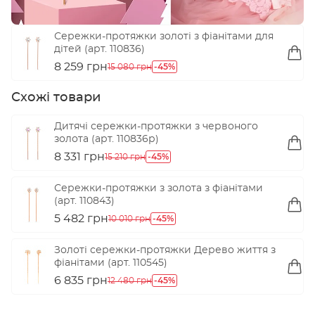
Сережки-протяжки золоті з фіанітами для
дітей (арт. 110836)
8 259 грн
-45%
15 080 грн
Схожі товари
Дитячі сережки-протяжки з червоного
золота (арт. 110836р)
8 331 грн
-45%
15 210 грн
Сережки-протяжки з золота з фіанітами
(арт. 110843)
5 482 грн
-45%
10 010 грн
Золоті сережки-протяжки Дерево життя з
фіанітами (арт. 110545)
6 835 грн
-45%
12 480 грн