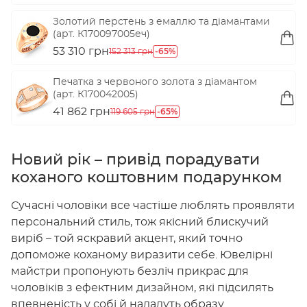
Золотий перстень з емаллю та діамантами
(арт. К170097005еч)
53 310 грн
-65%
152 313 грн
Печатка з червоного золота з діамантом
(арт. К170042005)
41 862 грн
-65%
119 605 грн
Новий рік – привід порадувати
коханого коштовним подарунком
Сучасні чоловіки все частіше люблять проявляти
персональний стиль, тож якісний блискучий
виріб – той яскравий акцент, який точно
допоможе коханому виразити себе. Ювелірні
майстри пропонують безліч прикрас для
чоловіків з ефектним дизайном, які підсилять
впевненість у собі й нададуть образу