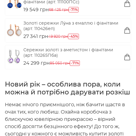
фіанітами (арт. 111100ПСс)
19 549 грн
-71%
68 425 грн
Золоті сережки Лýна з емаллю і фіанітами
(арт. 110426еп)
27 341 грн
-45%
49 920 грн
Сережки золоті з аметистом і фіанітами
(арт. 110265Пба)
24 299 грн
-71%
85 050 грн
Новий рік – особлива пора, коли
можна й потрібно дарувати розкіш
Немає нічого приємнішого, ніж бачити щастя в
очах тих, кого любиш. Охайна коробочка з
блискучою ювелірною прикрасою – вірний
спосіб досягти безцінного ефекту! До того ж,
сьогодні у кожного є можливість купити золоті