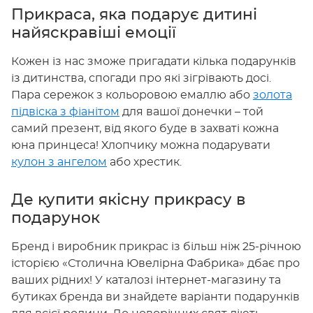
Прикраса, яка подарує дитині
найяскравіші емоції
Кожен із нас зможе пригадати кілька подарунків
із дитинства, спогади про які зігрівають досі.
Пара сережок з кольоровою емаллю або
золота
підвіска з фіанітом
для вашої донечки – той
самий презент, від якого буде в захваті кожна
юна принцеса! Хлопчику можна подарувати
кулон з ангелом
або хрестик.
Де купити якісну прикрасу в
подарунок
Бренд і виробник прикрас із більш ніж 25-річною
історією «Столична Ювелірна Фабрика» дбає про
ваших рідних! У каталозі інтернет-магазину та
бутиках бренда ви знайдете варіанти подарунків