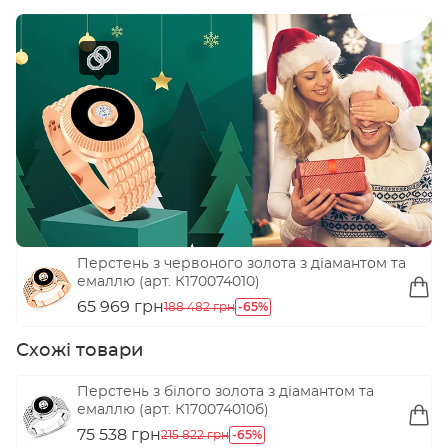
Перстень з червоного золота з діамантом та
емаллю (арт. К170074010)
65 969 грн
-65%
188 482 грн
Схожі товари
Перстень з білого золота з діамантом та
емаллю (арт. К170074010б)
75 538 грн
-65%
215 822 грн