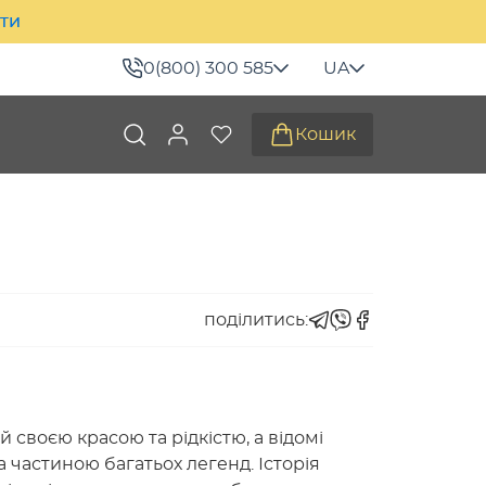
ити
0(800) 300 585
UA
Кошик
поділитись:
своєю красою та рідкістю, а відомі
 частиною багатьох легенд. Історія