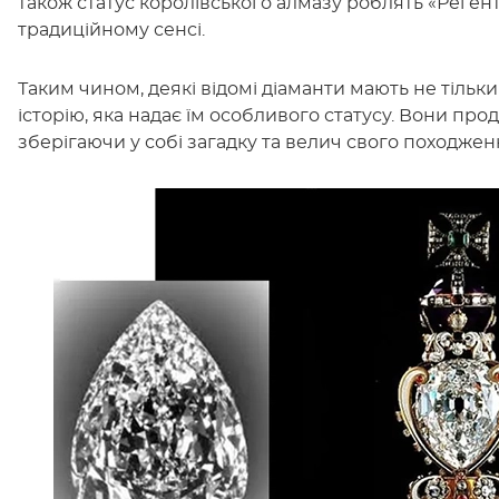
також статус королівського алмазу роблять «Реген
традиційному сенсі.
Таким чином, деякі відомі діаманти мають не тільки
історію, яка надає їм особливого статусу. Вони пр
зберігаючи у собі загадку та велич свого походжен