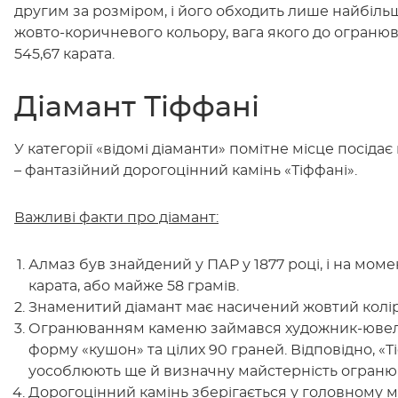
другим за розміром, і його обходить лише найбільш
жовто-коричневого кольору, вага якого до огранюван
545,67 карата.
Діамант Тіффані
У категорії «відомі діаманти» помітне місце посідає
– фантазійний дорогоцінний камінь «Тіффані».
Важливі факти про діамант:
Алмаз був знайдений у ПАР у 1877 році, і на мом
карата, або майже 58 грамів.
Знаменитий діамант має насичений жовтий колір
Огранюванням каменю займався художник-юве
форму «кушон» та цілих 90 граней. Відповідно, «Ті
уособлюють ще й визначну майстерність ограню
Дорогоцінний камінь зберігається у головному ма