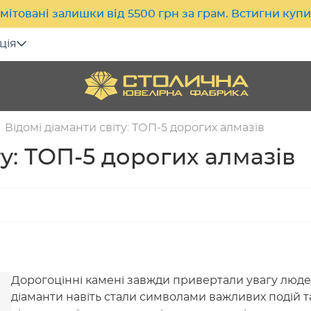
мітовані залишки від 5500 грн за грам. Встигни куп
ція
Відомі діаманти світу: ТОП-5 дорогих алмазів
ту: ТОП-5 дорогих алмазів
Дорогоцінні камені завжди привертали увагу людей 
діаманти навіть стали символами важливих подій та