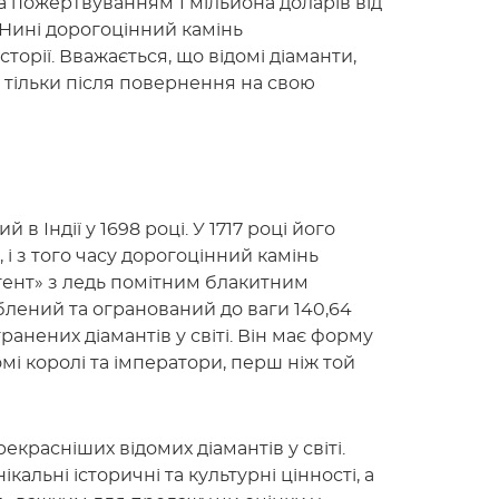
а пожертвуванням 1 мільйона доларів від
. Нині дорогоцінний камінь
торії. Вважається, що відомі діаманти,
ю тільки після повернення на свою
в Індії у 1698 році. У 1717 році його
і з того часу дорогоцінний камінь
гент» з ледь помітним блакитним
блений та огранований до ваги 140,64
ранених діамантів у світі. Він має форму
мі королі та імператори, перш ніж той
красніших відомих діамантів у світі.
кальні історичні та культурні цінності, а