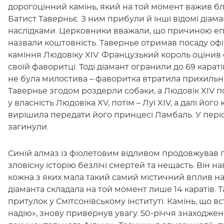
дорогоцінний камінь, який на той момент важив бл
Батист Таверньє. З ним прибули й інші відомі діама
наслідками. Церковники вважали, що причиною епід
назвали коштовність. Тавернье отримав посаду оф
каміння Людовіку XIV. Французький король оцінив 
своїй фаворитці. Тоді діамант огранили до 69 караті
не була милостива – фаворитка втратила прихильні
Тавернье згодом роздерли собаки, а Людовік XIV п
у власність Людовіка XV, потім – Луї XIV, а далі його
вирішила передати його принцесі Ламбаль. У періо
загинули.
Синій алмаз із фіолетовим відливом продовжував 
зловісну історію безлічі смертей та нещасть. Він на
кожна з яких мала такий самий містичний вплив на
діаманта складала на той момент лише 14 каратів.
притулок у Смітсонівському інституті. Камінь, що 
надію», знову привернув увагу. 50-річчя знаходжен