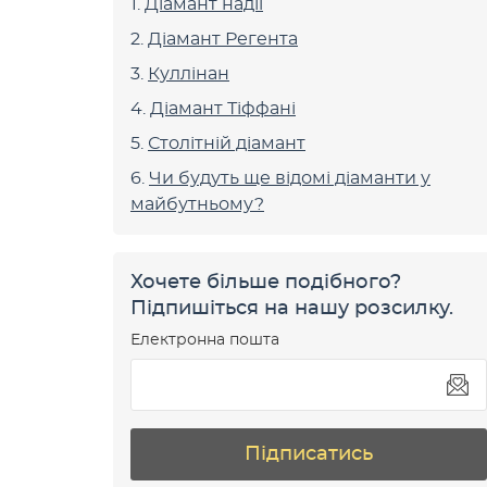
Діамант надії
Діамант Регента
Куллінан
Діамант Тіффані
Столітній діамант
Чи будуть ще відомі діаманти у
майбутньому?
Хочете більше подібного?
Підпишіться на нашу розсилку.
Електронна пошта
Підписатись