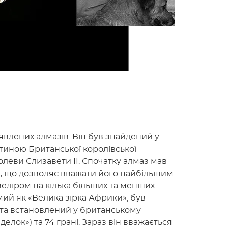
явлених алмазів. Він був знайдений у
астиною Британської королівської
олеви Єлизавети II. Спочатку алмаз мав
5 г), що дозволяє вважати його найбільшим
еліром на кілька більших та менших
омий як «Велика зірка Африки», був
 та встановлений у британському
елок») та 74 грані. Зараз він вважається