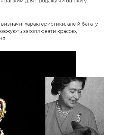
т» важким для продажу чи оцінки у
 визначні характеристики, але й багату
одовжують захоплювати красою,
ня.