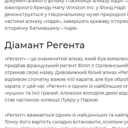
документального фільму «Таємниця алмазу надії» т
ювелірного бренду Harry Winston Inc. у Фонд Надії
демонструється у Національному музеї природної іс
частини алмазу «Надія», завершать криваву історі
історичну батьківщину – Індію.
Діамант Регента
«Регент» – це знаменитий алмаз, який був виявлений 
придбав французький регент Філіп II Орлеанський, 
отримав свою назву. Дивовижний білий алмаз «Ре
відливом спочатку важив 410 каратів, але був обро
карата. У цей час «Регент» є одним із найбільших ог
«кушон» та 140 граней. Алмазом володіли деякі відо
став частиною колекції Лувру у Парижі.
«Регент» вважається одним із найцінніших та найпре
Точну його вартість складно встановити, оскільки уні