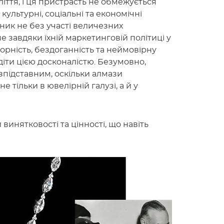
іття, і ця пристрасть не обмежується
ультурні, соціальні та економічні
ник не без участі величезних
е завдяки їхній маркетинговій політиці у
орність, бездоганність та неймовірну
діти цією досконалістю. Безумовно,
зпідставним, оскільки алмази
 тільки в ювелірній галузі, а й у
 винятковості та цінності, що навіть