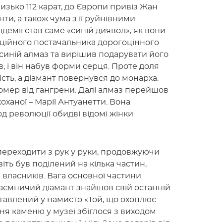
изько 112 карат, до Європи привіз Жан
нти, а також чума з її руйнівними
емії став саме «синій диявол», як вони
іційного постачальника дорогоцінного
синій алмаз та вирішив подарувати його
в, і він набув форми серця. Проте доля
сть, а діамант повернувся до монарха.
омер від гангрени. Далі алмаз перейшов
 коханої – Марії Антуанетти. Вона
д революції обидві відомі жінки
переходити з рук у руки, продовжуючи
віть був поділений на кілька частин,
 власників. Вага основної частини
 Таємничий діамант знайшов свій останній
вставлений у намисто «Той, що охоплює
ня каменю у музеї збіглося з виходом