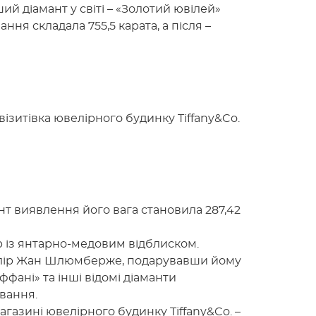
ий діамант у світі – «Золотий ювілей»
ня складала 755,5 карата, а після –
 візитівка ювелірного будинку Tiffany&Co.
ент виявлення його вага становила 287,42
 із янтарно-медовим відблиском.
лір Жан Шлюмберже, подарувавши йому
ффані» та інші відомі діаманти
вання.
газині ювелірного будинку Tiffany&Co. –