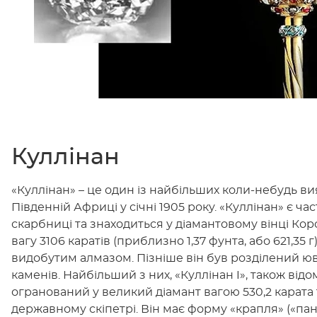
Куллінан
«Куллінан» – це один із найбільших коли-небудь ви
Південній Африці у січні 1905 року. «Куллінан» є ч
скарбниці та знаходиться у діамантовому вінці Кор
вагу 3106 каратів (приблизно 1,37 фунта, або 621,3
видобутим алмазом. Пізніше він був розділений юв
каменів. Найбільший з них, «Куллінан I», також від
огранований у великий діамант вагою 530,2 карата
державному скіпетрі. Він має форму «крапля» («панд