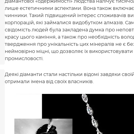
діамантової «одержимості» людства налічує тисячол
лише естетичними аспектами. Вона також включає к
чинники. Такий підвищений інтерес споживачів ви
корпорацій, які займалися видобутком алмазів. Сам
свідомість людей була закладена думка про неповт
красу цього каміння, а також про необхідність воло
твердження про унікальність цих мінералів не є бе
неймовірно міцні, що дозволяє їх використовувати не
промисловості.
Деякі діаманти стали настільки відомі завдяки своїй
отримали імена від своїх власників.