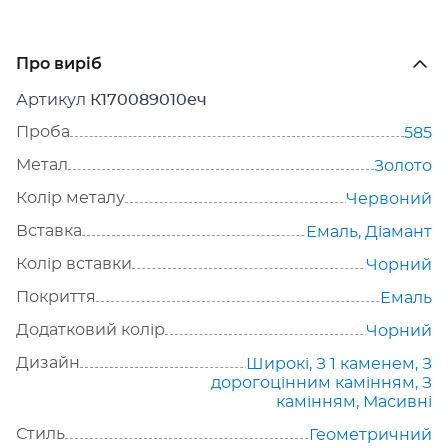
Про виріб
Артикул
К170089010еч
Проба
585
Метал
Золото
Колір металу
Червоний
Вставка
Емаль
,
Діамант
Колір вставки
Чорний
Покриття
Емаль
Додатковий колір
Чорний
Дизайн
Широкі
,
З 1 каменем
,
З
дорогоцінним камінням
,
З
камінням
,
Масивні
Стиль
Геометричний