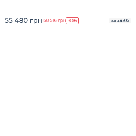
55 480 грн
-65%
158 516 грн
4.63г
вага: