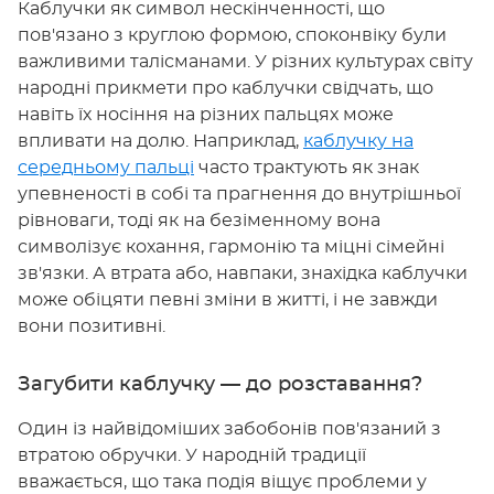
Каблучки як символ нескінченності, що
пов'язано з круглою формою, споконвіку були
важливими талісманами. У різних культурах світу
народні прикмети про каблучки свідчать, що
навіть їх носіння на різних пальцях може
впливати на долю. Наприклад,
каблучку на
середньому пальці
часто трактують як знак
упевненості в собі та прагнення до внутрішньої
рівноваги, тоді як на безіменному вона
символізує кохання, гармонію та міцні сімейні
зв'язки. А втрата або, навпаки, знахідка каблучки
може обіцяти певні зміни в житті, і не завжди
вони позитивні.
Загубити каблучку — до розставання?
Один із найвідоміших забобонів пов'язаний з
втратою обручки. У народній традиції
вважається, що така подія віщує проблеми у