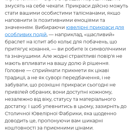
змусять на себе чекати. Прикраси дійсно можуть
стати вашими особистими талісманами, якщо
наповнити їх позитивними емоціями та
значенням. Вибираючи
ювелірні прикраси для
особливих подій
, — наприклад, «щасливий»
браслет на іспит або кольє для побачень, що
притягує кохання, — ви робите їх символічними
та значущими. Але жодні страхітливі повір'я не
мають впливати на вашу долю й рішення.
Головне — сприймати прикмети як цікаві
традиції, а не як суворі передбачення, і не
забувати, що розкішні прикраси сьогодні не
привілей обраних, вони доступні кожному,
незалежно від віку, статусу та матеріального
достатку. І щоб упевнитись в цьому, зазирніть до
Столичної Ювелірної Фабрики, яка щоденно
доводить це, пропонуючи вам шикарні
коштовності за приємними цінами.