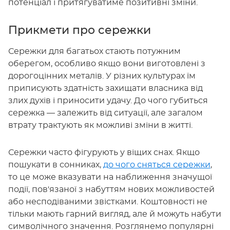
потенціал і притягуватиме позитивні зміни.
Прикмети про сережки
Сережки для багатьох стають потужним
оберегом, особливо якщо вони виготовлені з
дорогоцінних металів. У різних культурах їм
приписують здатність захищати власника від
злих духів і приносити удачу. До чого губиться
сережка — залежить від ситуації, але загалом
втрату трактують як можливі зміни в житті.
Сережки часто фігурують у віщих снах. Якщо
пошукати в сонниках,
до чого сняться сережки
,
то це може вказувати на наближення значущої
події, пов'язаної з набуттям нових можливостей
або несподіваними звістками. Коштовності не
тільки мають гарний вигляд, але й можуть набути
символічного значення. Розглянемо популярні