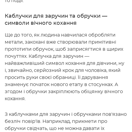
то події.
Каблучки для заручин та обручки —
символи вічного кохання
Ще до того, як людина навчилася обробляти
метали, закохані вже створювали примітивні
прототипи обручок, щоб заприсягтися в щирих
почуттях. Каблучка для заручин —
найважливіший символ кохання для дівчини, ну
і, звичайно, серйозний крок для чоловіка, який
просить руки своєї обраниці. Її дарування
знаменує початок нового етапу в стосунках. А
згодом і обручки закріплюють обіцянку вічного
кохання.
З каблучками для заручин і обручками пов'язано
безліч повір'їв. Наприклад, прикмети про
обручки свідчать, що не можна давати їх