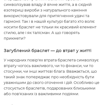
символізував владу й вічне життя, а в східній
езотериці вироби з натурального каміння
використовували для притягнення удачі та
гармонії. Так і в нашій культурі багато хто воліє
носити браслет не тільки як красивий елемент
стилю, але і як талісман. А що говорять
прикмети?
Загублений браслет — до втрат у житті
У народних повір'ях втрата браслета символізує
втрату чогось важливого, чи то фінанси, чи то
стосунки, чи інші життєві блага. Вважається, що
такий знак попереджає про необхідність бути
уважнішим до свого оточення і дій. Особливо це
стосується браслетів, подарованих близькими
або пов'язаних із важливими подіями.