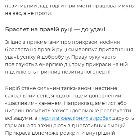
позитивний лад, тоді й прикмети працюватимуть
на вас, а не проти.
Браслет на правій руці — до удачі
Згідно з прикметами про прикраси, носіння
браслета на правій руці символізує притягнення
удачі, успіху й добробуту. Праву руку часто
пов'язують з енергією дії, тому прикраси на ній
підсилюють приплив позитивної енергії.
Виріб стане сильним талісманом і нестиме
сакральний сенс, якщо він ще й доповнений
«щасливим» каменем. Наприклад, аметист або
цитрин посилить захист і допоможе реалізувати
всі задуми, а
перли в ювелірних виробах
дарують
гармонію та захищають від негативних емоцій.
Прикраса допоможе розкрити внутрішній