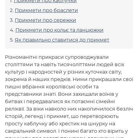
Прикмети про каблучки
Прикмети про браслети
Прикмети про сережки
Прикмети про кольє та ланцюжки
Як правильно ставитися до прикмет
Різноманітні прикраси супроводжували
століттями та навіть тисячоліттями людей всіх
культур і народностей у різних куточках світу,
зокрема й наших предків. Ними прикрашали свої
пишні вбрання королівські особи та
представники знаті. Вони захищали воїнів у
битвах і передавалися як потаємні сімейні
реліквії. За віки навколо них накопичилося безліч
історій, легенд і прикмет, що перетворюють
просту каблучку або хрестик на шнурку на
сакральний символ. І понині багато хто вірить у