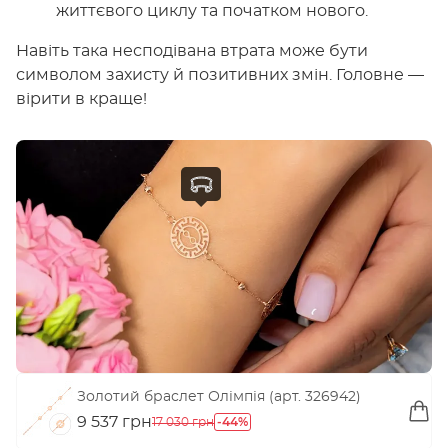
життєвого циклу та початком нового.
Навіть така несподівана втрата може бути
символом захисту й позитивних змін. Головне —
вірити в краще!
Золотий браслет Олімпія (арт. 326942)
9 537 грн
-44%
17 030 грн