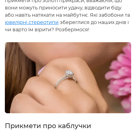
прикмети про золоті прикраси, вважаючи, що
вони можуть приносити удачу, відводити біду
або навіть натякати на майбутнє. Які забобони та
ювелірні стереотипи
збереглися до наших днів і
чи варто їм вірити? Розберімося!
Прикмети про каблучки