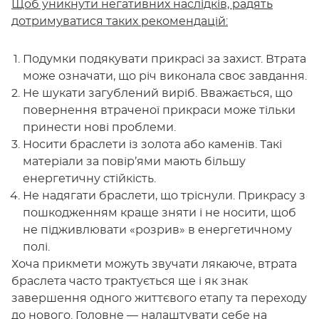
Щоб уникнути негативних наслідків, радять
дотримуватися таких рекомендацій:
Подумки подякувати прикрасі за захист. Втрата
може означати, що річ виконала своє завдання.
Не шукати загублений виріб. Вважається, що
повернення втраченої прикраси може тільки
принести нові проблеми.
Носити браслети із золота або каменів. Такі
матеріали за повір’ями мають більшу
енергетичну стійкість.
Не надягати браслети, що тріснули. Прикрасу з
пошкодженням краще зняти і не носити, щоб
не підживлювати «розрив» в енергетичному
полі.
Хоча прикмети можуть звучати лякаюче, втрата
браслета часто трактується ще і як знак
завершення одного життєвого етапу та переходу
до нового. Головне — налаштувати себе на