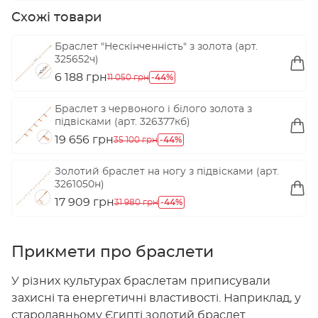
Схожі товари
Браслет "Нескінченність" з золота (арт.
325652ч)
6 188 грн
-44%
11 050 грн
Браслет з червоного і білого золота з
підвісками (арт. 326377кб)
19 656 грн
-44%
35 100 грн
Золотий браслет на ногу з підвісками (арт.
3261050н)
17 909 грн
-44%
31 980 грн
Прикмети про браслети
У різних культурах браслетам приписували
захисні та енергетичні властивості. Наприклад, у
стародавньому Єгипті золотий браслет