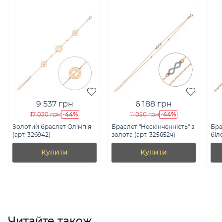
9 537 грн
6 188 грн
-44%
-44%
17 030 грн
11 050 грн
Золотий браслет Олімпія
Браслет "Нескінченність" з
Бра
(арт. 326942)
золота (арт. 325652ч)
біл
(ар
Купити
Купити
Читайте також