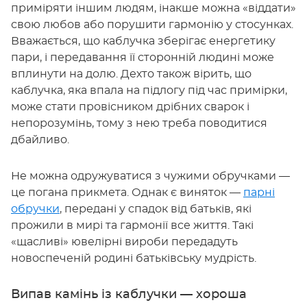
приміряти іншим людям, інакше можна «віддати»
свою любов або порушити гармонію у стосунках.
Вважається, що каблучка зберігає енергетику
пари, і передавання її сторонній людині може
вплинути на долю. Дехто також вірить, що
каблучка, яка впала на підлогу під час примірки,
може стати провісником дрібних сварок і
непорозумінь, тому з нею треба поводитися
дбайливо.
Не можна одружуватися з чужими обручками —
це погана прикмета. Однак є виняток —
парні
обручки
, передані у спадок від батьків, які
прожили в мирі та гармонії все життя. Такі
«щасливі» ювелірні вироби передадуть
новоспеченій родині батьківську мудрість.
Випав камінь із каблучки — хороша