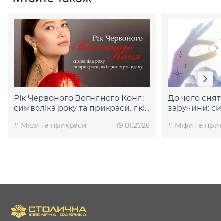
Рік Червоного Вогняного Коня:
До чого снят
символіка року та прикраси, які
заручини: си
принесуть удачу
підказки дол
# Міфи та прикраси
19.01.2026
# Міфи та при