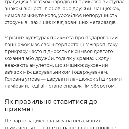
традиціях багатьох народів ця прикраса виступає
знаком вірності, любові або дружби. Ланцюжок,
немов замкнуте коло, уособлює непорушність
стосунків і захищає їх від зовнішніх негараздів.
У різних культурах прикмета про подарований
ланцюжок має свої інтерпретації. У Європі таку
прикрасу часто підносять як символ довгого
кохання або дружби, тоді як у країнах Сходу її
вважають амулетом, що зміцнює духовний
зв'язок між дарувальником і одержувачем.
Головна умова — дарувати ланцюжок зі щирими
намірами, тоді він стане справжнім оберегом.
Як правильно ставитися до
прикмет
Не варто зациклюватися на негативних
тлумаченнях — вірте в краще, і хороші події не