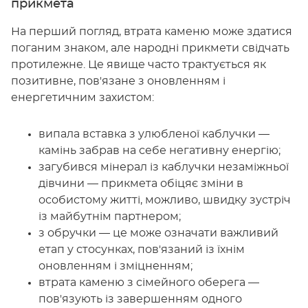
прикмета
На перший погляд, втрата каменю може здатися
поганим знаком, але народні прикмети свідчать
протилежне. Це явище часто трактується як
позитивне, пов'язане з оновленням і
енергетичним захистом:
випала вставка з улюбленої каблучки —
камінь забрав на себе негативну енергію;
загубився мінерал із каблучки незаміжньої
дівчини — прикмета обіцяє зміни в
особистому житті, можливо, швидку зустріч
із майбутнім партнером;
з обручки — це може означати важливий
етап у стосунках, пов'язаний із їхнім
оновленням і зміцненням;
втрата каменю з сімейного оберега —
пов'язують із завершенням одного