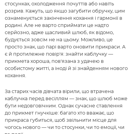
стосунках, охолодження почуттів або навіть
розрив. Кажуть, що якщо загубити обручку, цим
ознаменується закінчення кохання і гармонії в
родині. Але не варто сприймати це надто
серйозно, адже щасливий шлюб, як відомо,
будується зовсім не на цьому. Можливо, це
просто знак, що парі варто оновити прикраси. А
є й протилежне повір'я: знайти каблучку —
прикмета хороша, пов'язана з удачею в
особистому житті, а іноді й зі знайденням нового
кохання.
За старих часів дівчата вірили, що втрачена
каблучка перед весіллям — знак, що шлюб може
бути недовговічним. Однак сучасне ставлення
до прикмет гнучкіше: багато хто вважає, що
прикраса губиться, щоб звільнити місце для
чогось нового — чи то стосунки, чи то емоції, чи