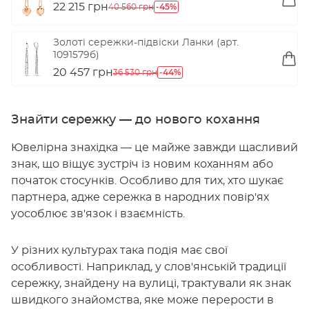
22 215 грн
-45%
40 560 грн
Золоті сережки-підвіски Ланки (арт.
1091579б)
20 457 грн
-44%
36 530 грн
Знайти сережку — до нового кохання
Ювелірна знахідка — це майже завжди щасливий
знак, що віщує зустріч із новим коханням або
початок стосунків. Особливо для тих, хто шукає
партнера, адже сережка в народних повір'ях
уособлює зв'язок і взаємність.
У різних культурах така подія має свої
особливості. Наприклад, у слов'янській традиції
сережку, знайдену на вулиці, трактували як знак
швидкого знайомства, яке може перерости в