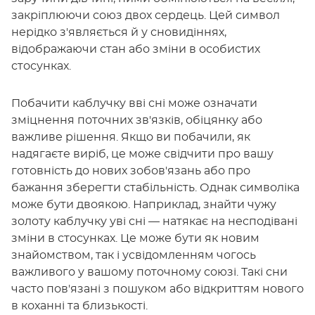
закріплюючи союз двох сердець. Цей символ
нерідко з'являється й у сновидіннях,
відображаючи стан або зміни в особистих
стосунках.
Побачити каблучку вві сні може означати
зміцнення поточних зв'язків, обіцянку або
важливе рішення. Якщо ви побачили, як
надягаєте виріб, це може свідчити про вашу
готовність до нових зобов'язань або про
бажання зберегти стабільність. Однак символіка
може бути двоякою. Наприклад, знайти чужу
золоту каблучку уві сні — натякає на несподівані
зміни в стосунках. Це може бути як новим
знайомством, так і усвідомленням чогось
важливого у вашому поточному союзі. Такі сни
часто пов'язані з пошуком або відкриттям нового
в коханні та близькості.