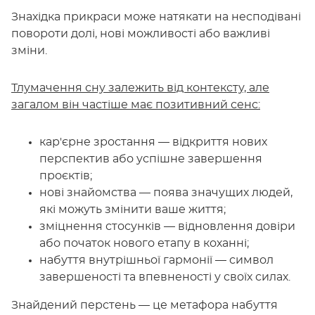
Знахідка прикраси може натякати на несподівані
повороти долі, нові можливості або важливі
зміни.
Тлумачення сну залежить від контексту, але
загалом він частіше має позитивний сенс:
кар'єрне зростання — відкриття нових
перспектив або успішне завершення
проєктів;
нові знайомства — поява значущих людей,
які можуть змінити ваше життя;
зміцнення стосунків — відновлення довіри
або початок нового етапу в коханні;
набуття внутрішньої гармонії — символ
завершеності та впевненості у своїх силах.
Знайдений перстень — це метафора набуття