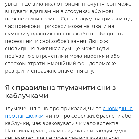
уві сні і це викликало приємні почуття, сон може
віщувати вдалі зміни в стосунках або нові
перспективи в житті. Однак відчуття тривоги під
час примірки прикраси може натякати на
сумніви у власних рішеннях або необхідність
переоцінити свої зобов'язання. Якщо ж
сновидіння викликає сум, це може бути
пов'язано з втраченими можливостями або
страхом втрати. Емоційний фон допоможе
розкрити справжнє значення сну.
Як правильно тлумачити сни з
каблучками
Тлумачення снів про прикраси, чи то
сновидіння
про ланцюжки
, чи то про сережки, браслети або
каблучки, має враховувати чимало аспектів.
Наприклад, якщо вам подарували каблучку уві
сні, найчастіше це може символізувати нові