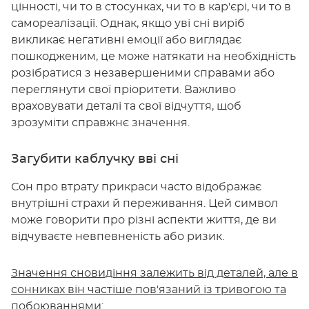
цінності, чи то в стосунках, чи то в кар'єрі, чи то в
самореалізації. Однак, якщо уві сні виріб
викликає негативні емоції або виглядає
пошкодженим, це може натякати на необхідність
розібратися з незавершеними справами або
переглянути свої пріоритети. Важливо
враховувати деталі та свої відчуття, щоб
зрозуміти справжнє значення.
Загубити каблучку вві сні
Сон про втрату прикраси часто відображає
внутрішні страхи й переживання. Цей символ
може говорити про різні аспекти життя, де ви
відчуваєте невпевненість або ризик.
Значення сновидіння залежить від деталей, але в
сонниках він частіше пов'язаний із тривогою та
побоюваннями: