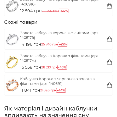
140691б)
12 594 грн
-44%
22 490 грн
Схожі товари
Золота каблучка корона з фіанітами (арт.
140517б)
14 196 грн
-45%
25 740 грн
Золота каблучка Корона з фіанітами (арт.
140517ж)
15 558 грн
-45%
28 210 грн
Каблучка Корона з червоного золота з
фіанітами (арт. 140691)
11 841 грн
-44%
21 320 грн
Як матеріал і дизайн каблучки
впливають на значення сну