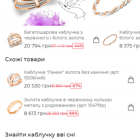
Багатошарова каблучка з
Каблучка
червоного і білого золота
білого зо
(арт. 141319)
20 794 грн
-44%
8 375 г
37 440 грн
Схожі товари
Каблучка "Ланки" золота без каміння (арт.
155364кб)
20 530 грн
-67%
61 950 грн
Золота каблучка в червоному кольорі
металу з родіюванням (арт. 154719р)
8 613 грн
-66%
25 550 грн
Знайти каблучку вві сні