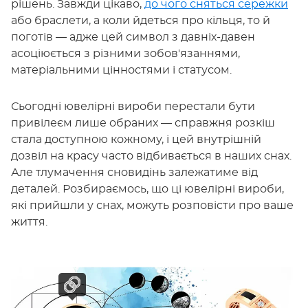
рішень. Завжди цікаво,
до чого сняться сережки
або браслети, а коли йдеться про кільця, то й
поготів — адже цей символ з давніх-давен
асоціюється з різними зобов'язаннями,
матеріальними цінностями і статусом.
Сьогодні ювелірні вироби перестали бути
привілеєм лише обраних — справжня розкіш
стала доступною кожному, і цей внутрішній
дозвіл на красу часто відбивається в наших снах.
Але тлумачення сновидінь залежатиме від
деталей. Розбираємось, що ці ювелірні вироби,
які прийшли у снах, можуть розповісти про ваше
життя.