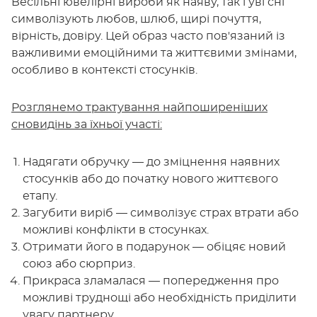
Весільні ювелірні вироби як наяву, так і уві сні
символізують любов, шлюб, щирі почуття,
вірність, довіру. Цей образ часто пов'язаний із
важливими емоційними та життєвими змінами,
особливо в контексті стосунків.
Розглянемо трактування найпоширеніших
сновидінь за їхньої участі:
Надягати обручку — до зміцнення наявних
стосунків або до початку нового життєвого
етапу.
Загубити виріб — символізує страх втрати або
можливі конфлікти в стосунках.
Отримати його в подарунок — обіцяє новий
союз або сюрприз.
Прикраса зламалася — попередження про
можливі труднощі або необхідність приділити
увагу партнеру.