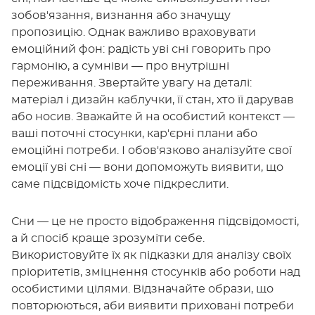
зобов'язання, визнання або значущу
пропозицію. Однак важливо враховувати
емоційний фон: радість уві сні говорить про
гармонію, а сумніви — про внутрішні
переживання. Звертайте увагу на деталі:
матеріал і дизайн каблучки, її стан, хто її дарував
або носив. Зважайте й на особистий контекст —
ваші поточні стосунки, кар'єрні плани або
емоційні потреби. І обов'язково аналізуйте свої
емоції уві сні — вони допоможуть виявити, що
саме підсвідомість хоче підкреслити.
Сни — це не просто відображення підсвідомості,
а й спосіб краще зрозуміти себе.
Використовуйте їх як підказки для аналізу своїх
пріоритетів, зміцнення стосунків або роботи над
особистими цілями. Відзначайте образи, що
повторюються, аби виявити приховані потреби