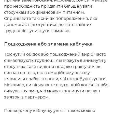
причин занепокоєння. Можливо, сон сигналізує
про необхідність приділити більше уваги
стосункам або фінансовим питанням.
Сприймайте такі сни як попередження, яке
допомагає підготуватися до потенційних
труднощів і уникнути помилок.
Пошкоджена або зламана каблучка
Тріснутий обідок або пошкоджений виріб часто
символізують труднощі, які можуть виникнути у
стосунках. Таке видіння нерідко трактують як
сигнал до того, що в емоційному зв'язку
з'явилися слабкі сторони, які потребують уваги.
Можливо, ви відчуваєте внутрішній конфлікт або
очікування змін, які можуть вплинути на ваш
зв'язок із партнером.
Пошкоджену каблучку уві сні також можна