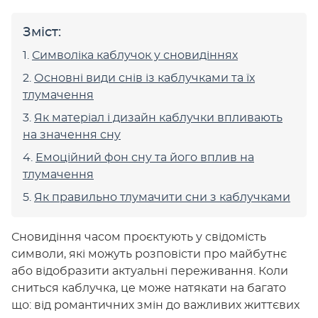
Зміст:
Символіка каблучок у сновидіннях
Основні види снів із каблучками та їх
тлумачення
Як матеріал і дизайн каблучки впливають
на значення сну
Емоційний фон сну та його вплив на
тлумачення
Як правильно тлумачити сни з каблучками
Сновидіння часом проєктують у свідомість
символи, які можуть розповісти про майбутнє
або відобразити актуальні переживання. Коли
сниться каблучка, це може натякати на багато
що: від романтичних змін до важливих життєвих