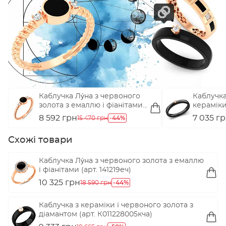
Каблучка Лýна з червоного
Каблучка
золота з емаллю і фіанітами
кераміки
(арт. 141237еч)
К011789к
8 592 грн
-44%
7 035 г
15 470 грн
Схожі товари
Каблучка Лýна з червоного золота з емаллю
і фіанітами (арт. 141219еч)
10 325 грн
-44%
18 590 грн
Каблучка з кераміки і червоного золота з
діамантом (арт. К011228005кча)