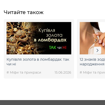
Читайте також
Купівля золота в ломбардах: так
12 знаків зод
чи ні
народження 
# Міфи та прикраси
15.06.2026
# Міфи та при