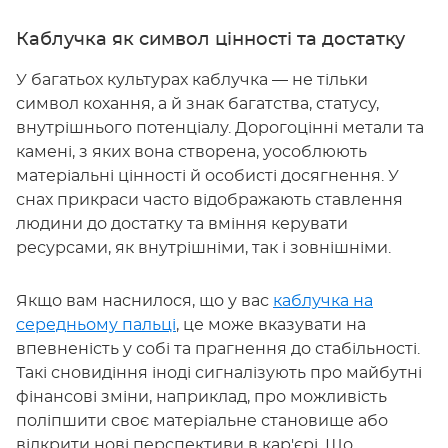
Каблучка як символ цінності та достатку
У багатьох культурах каблучка — не тільки
символ кохання, а й знак багатства, статусу,
внутрішнього потенціалу. Дорогоцінні метали та
камені, з яких вона створена, уособлюють
матеріальні цінності й особисті досягнення. У
снах прикраси часто відображають ставлення
людини до достатку та вміння керувати
ресурсами, як внутрішніми, так і зовнішніми.
Якщо вам наснилося, що у вас
каблучка на
середньому пальці
, це може вказувати на
впевненість у собі та прагнення до стабільності.
Такі сновидіння іноді сигналізують про майбутні
фінансові зміни, наприклад, про можливість
поліпшити своє матеріальне становище або
відкрити нові перспективи в кар'єрі. Що