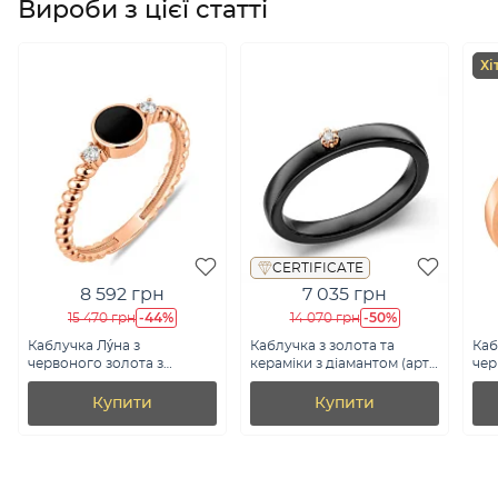
Вироби з цієї статті
Хі
CERTIFICATE
8 592 грн
7 035 грн
-44%
-50%
15 470 грн
14 070 грн
Каблучка Лýна з
Каблучка з золота та
Каб
червоного золота з
кераміки з діамантом (арт.
чер
емаллю і фіанітами (арт.
К011789кч)
ема
141237еч)
141
Купити
Купити