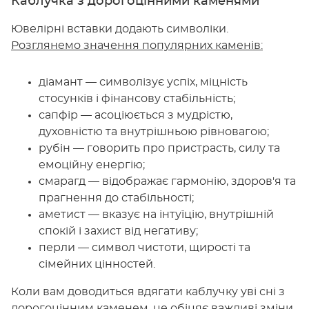
Каблучка з дорогоцінними каменями
Ювелірні вставки додають символіки.
Розглянемо значення популярних каменів:
діамант — символізує успіх, міцність
стосунків і фінансову стабільність;
сапфір — асоціюється з мудрістю,
духовністю та внутрішньою рівновагою;
рубін — говорить про пристрасть, силу та
емоційну енергію;
смарагд — відображає гармонію, здоров'я та
прагнення до стабільності;
аметист — вказує на інтуїцію, внутрішній
спокій і захист від негативу;
перли — символ чистоти, щирості та
сімейних цінностей.
Коли вам доводиться вдягати каблучку уві сні з
дорогоцінним каменем, це обіцяє важливі зміни