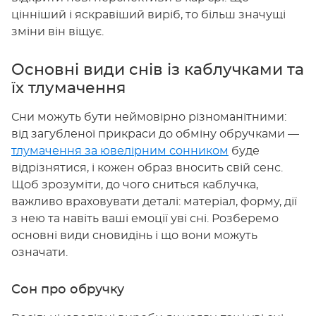
цінніший і яскравіший виріб, то більш значущі
зміни він віщує.
Основні види снів із каблучками та
їх тлумачення
Сни можуть бути неймовірно різноманітними:
від загубленої прикраси до обміну обручками —
тлумачення за ювелірним сонником
буде
відрізнятися, і кожен образ вносить свій сенс.
Щоб зрозуміти, до чого сниться каблучка,
важливо враховувати деталі: матеріал, форму, дії
з нею та навіть ваші емоції уві сні. Розберемо
основні види сновидінь і що вони можуть
означати.
Сон про обручку