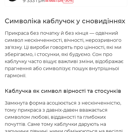
9 333 грн
-50%
18 665 грн
Символіка каблучок у сновидіннях
Прикраса без початку й без кінця — одвічний
символ нескінченності, вічності, нерозривного
зв'язку. Ці вироби говорять про цінності, які ми
зберігаємо, і стосунки, які будуємо. Сон про
каблучку часто віщує важливі зміни, відображає
прагнення або символізує пошук внутрішньої
гармонії.
Каблучка як символ вірності та стосунків
Замкнута форма асоціюється з нескінченністю,
тому прикраса з давніх-давен вважається
символом любові, відданості та глибоких
почуттів. Саме тому каблучки дарують на
заручини дівчині, ними обмінюються на весіллі,