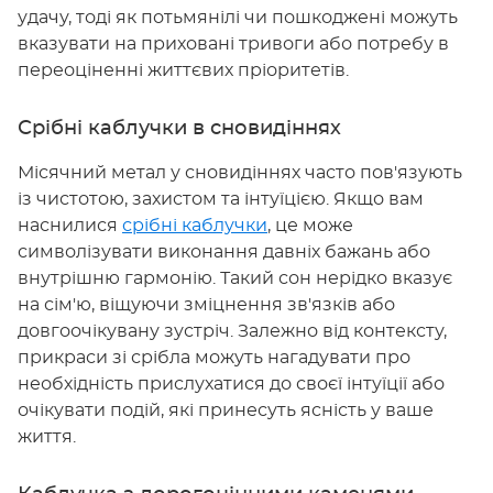
удачу, тоді як потьмянілі чи пошкоджені можуть
вказувати на приховані тривоги або потребу в
переоціненні життєвих пріоритетів.
Срібні каблучки в сновидіннях
Місячний метал у сновидіннях часто пов'язують
із чистотою, захистом та інтуїцією. Якщо вам
наснилися
срібні каблучки
, це може
символізувати виконання давніх бажань або
внутрішню гармонію. Такий сон нерідко вказує
на сім'ю, віщуючи зміцнення зв'язків або
довгоочікувану зустріч. Залежно від контексту,
прикраси зі срібла можуть нагадувати про
необхідність прислухатися до своєї інтуїції або
очікувати подій, які принесуть ясність у ваше
життя.