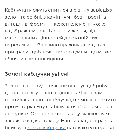
Каблучки можуть снитися в різних варіаціях:
золоті та срібні, з камінням і без, прості та
вигадливі форми — кожен елемент може
відображати певні аспекти життя, від
матеріальних цінностей до емоційних
переживань. Важливо враховувати деталі
прикраси, щоб точніше зрозуміти, що може
обіцяти вам сновидіння.
Золоті каблучки уві сні
Золото в сновидіннях символізує добробут,
достаток і внутрішню цінність. Якщо вам
наснилася золота каблучка, це може свідчити
про матеріальну стабільність або гармонію в
стосунках. Однак значення сну змінюється
залежно від контексту. Наприклад, яскраві та
блискучі
золоті каблучки
натякають на успіх і