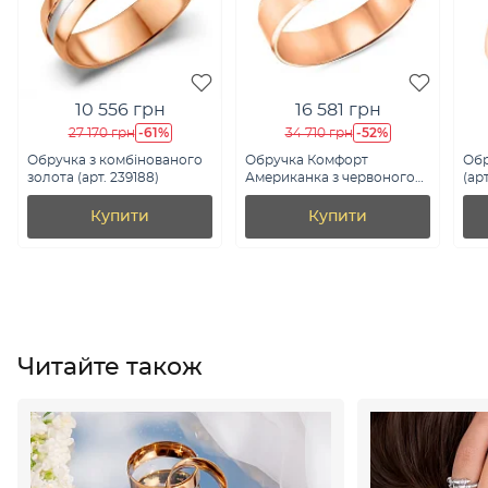
10 556 грн
16 581 грн
-61%
-52%
27 170 грн
34 710 грн
Обручка з комбінованого
Обручка Комфорт
Обр
золота (арт. 239188)
Американка з червоного
(ар
золота (арт. 239194)
Купити
Купити
Читайте також