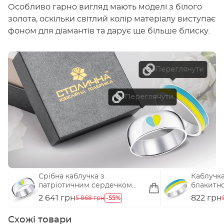
Особливо гарно вигляд мають моделі з білого
золота, оскільки світлий колір матеріалу виступає
фоном для діамантів та дарує ще більше блиску.
Срібна каблучка з
Каблучка 
патріотичним сердечком
блакитн
(арт. 7501/464егжкп)
(арт. 750
2 641 грн
-55%
822 грн
5 868 грн
Схожі товари