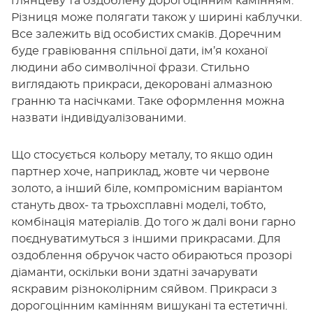
глянцеву та оздоблену дорогоцінним камінням.
Різниця може полягати також у ширині каблучки.
Все залежить від особистих смаків. Доречним
буде гравіювання спільної дати, ім’я коханої
людини або символічної фрази. Стильно
виглядають прикраси, декоровані алмазною
гранню та насічками. Таке оформлення можна
назвати індивідуалізованими.
Що стосується кольору металу, то якщо один
партнер хоче, наприклад, жовте чи червоне
золото, а інший біле, компромісним варіантом
стануть двох- та трьохсплавні моделі, тобто,
комбінація матеріалів. До того ж далі вони гарно
поєднуватимуться з іншими прикрасами. Для
оздоблення обручок часто обираються прозорі
діаманти, оскільки вони здатні зачарувати
яскравим різноколірним сяйвом. Прикраси з
дорогоцінним камінням вишукані та естетичні.