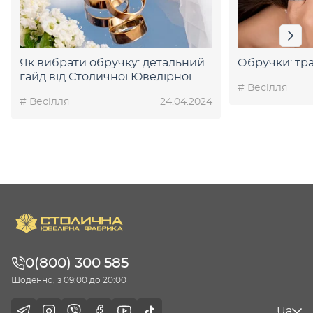
Як вибрати обручку: детальний
Обручки: тра
гайд від Столичної Ювелірної
# Весілля
Фабрики
# Весілля
24.04.2024
0(800) 300 585
Щоденно, з 09:00 до 20:00
Ua