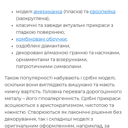
моделі
американка
(пласка) та
європейка
(заокруглена);
класичні та завжди актуальні прикраси з
гладкою поверхнею;
комбіновані обручки
;
оздоблені діамантами;
декоровані алмазною гранню та насічками,
орнаментами та візерунками,
патріотичними символами.
Також популярності набувають і срібні моделі,
оскільки вони виглядають вишукано та мають
нижчу вартість. Головна перевага дорогоцінного
металу – його гіпоалергенність. Срібні прикраси
асоціюються з аристократизмом, чистотою та
ніжністю. Створюються як лаконічні рішення без
декорування, так і складніші моделі з
оригінальним оформленням, наприклад, за