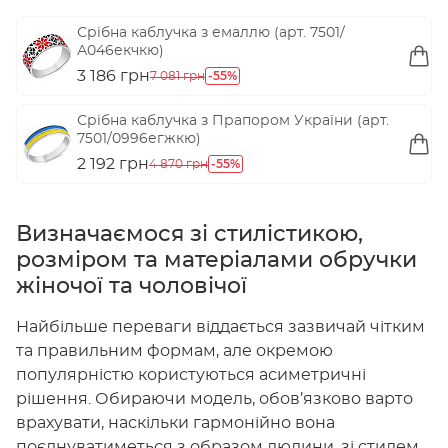
Срібна каблучка з емаллю (арт. 7501/
А046екчкю)
3 186 грн
-55%
7 081 грн
Срібна каблучка з Прапором України (арт.
7501/0996егжкю)
2 192 грн
-55%
4 870 грн
Визначаємося зі стилістикою,
розміром та матеріалами обручки
жіночої та чоловічої
Найбільше переваги віддається зазвичай чітким
та правильним формам, але окремою
популярністю користуються асиметричні
рішення. Обираючи модель, обов’язково варто
врахувати, наскільки гармонійно вона
поєднуватиметься з образом людини, зі стилем