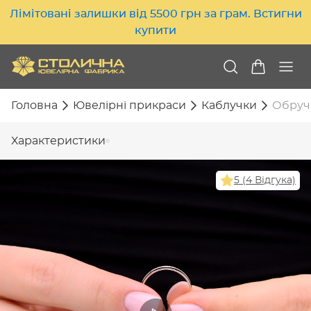
Лімітовані залишки від 5500 грн за грам. Встигни
купити
Головна
Ювелірні прикраси
Каблучки
Обручк
Характеристики
5 (4 Відгука)