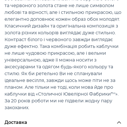
та червоного золота стане не лише символом
любові та вірності, але і стильною прикрасою, що
елегантно доповнює кожен образ обох молодят.
Класичний дизайн та оригінальна композиція з
золота різних кольорів виглядає дуже стильно.
Контраст білого і червоного завжди виглядає
дуже ефектно. Така комбінація робить каблучки
не лише чудовою прикрасою, але і вельми
універсальною, адже її можна носити з
аксесуарами та одягом будь-якого кольору та
стилю. Як би ретельно Ви не спланували
ідеальне весілля, завжди щось може піти не за
планом. Але тільки не тоді, коли мова йде про
каблучки від «Столичної Ювелірної Фабрики™».
За 20 років роботи ми не підвели жодну пару
закоханих.
Доставка