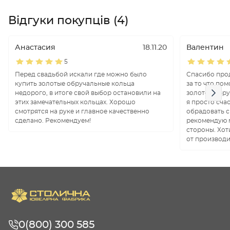
Відгуки покупців (4)
Анастасия
18.11.20
Валентин
5
Перед свадьбой искали где можно было
Спасибо про
купить золотые обручальные кольца
за то что по
недорого, в итоге свой выбор остановили на
золотое обру
этих замечательных кольцах. Хорошо
я просто сча
смотрятся на руке и главное качественно
обрадовать с
сделано. Рекомендуем!
рекомендую 
стороны. Хот
от производи
0(800) 300 585