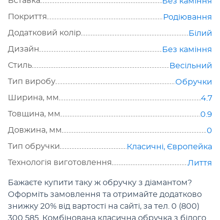
Вставка
Без каміння
Покриття
Родіювання
Додатковий колір
Білий
Дизайн
Без каміння
Стиль
Весільний
Тип виробу
Обручки
Ширина, мм
4.7
Товщина, мм
0.9
Довжина, мм
0
Тип обручки
Класичні
,
Європейка
Технологія виготовлення
Лиття
Бажаєте купити таку ж обручку з діамантом?
Оформіть замовлення та отримайте додатково
знижку 20% від вартості на сайті, за тел. 0 (800)
300 585. Комбінована класична обручка з білого