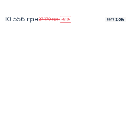
10 556 грн
-61%
27 170 грн
2.09г
вага: