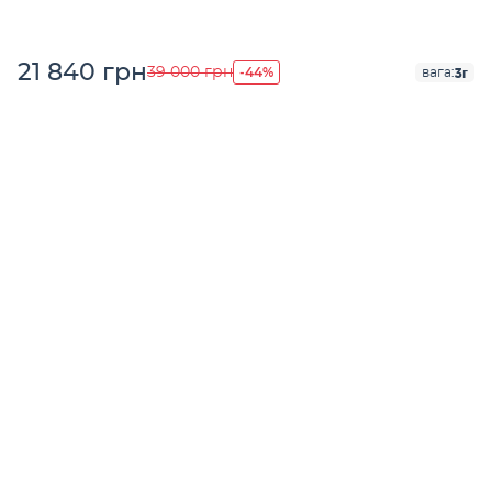
21 840 грн
-44%
39 000 грн
3г
вага: