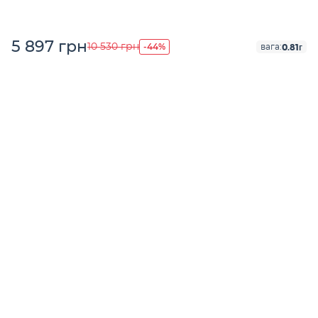
5 897 грн
-44%
10 530 грн
0.81г
вага: