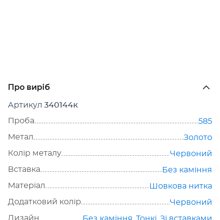
Про виріб
Артикул
340144к
Проба
585
Метал
Золото
Колір металу
Червоний
Вставка
Без каміння
Матеріал
Шовкова нитка
Додатковий колір
Червоний
Дизайн
Без каміння
,
Тонкі
,
Зі вставками