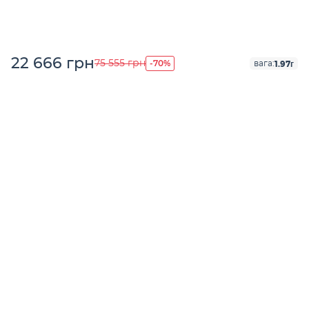
22 666 грн
-70%
75 555 грн
1.97г
вага: