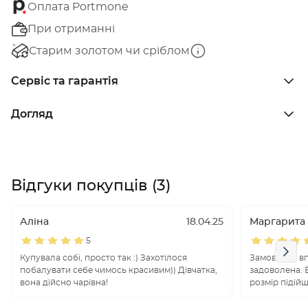
Оплата Portmone
При отриманні
Старим золотом чи сріблом
Сервіс та гарантія
Догляд
Відгуки покупців (3)
Аліна
18.04.25
Маргарита
5
Купувала собі, просто так :) Захотілося
Замовляла вп
побалувати себе чимось красивим)) Дівчатка,
задоволена. В
вона дійсно чарівна!
розмір підійш