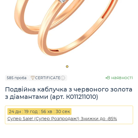
В наявності
585 проба
CERTIFICATE
Подвійна каблучка з червоного золота
з діамантами (арт. К011211010)
24 дн : 19 год : 56 хв : 30 сек
Супер Sale! (Супер Розпродаж!) Знижки до -85%