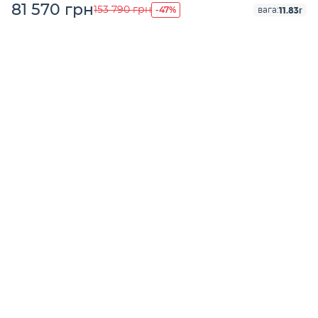
81 570 грн
-47%
153 790 грн
11.83г
вага: