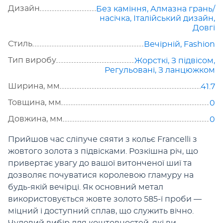
Дизайн
Без каміння
,
Алмазна грань/
насічка
,
Італійський дизайн
,
Довгі
Стиль
Вечірній
,
Fashion
Тип виробу
Жорсткі
,
З підвісом
,
Регульовані
,
З ланцюжком
Ширина, мм
41.7
Товщина, мм
0
Довжина, мм
0
Прийшов час сліпуче сяяти з кольє Francelli з
жовтого золота з підвісками. Розкішна річ, що
привертає увагу до вашої витонченої шиї та
дозволяє почуватися королевою гламуру на
будь-якій вечірці. Як основний метал
використовується жовте золото 585-ї проби —
міцний і доступний сплав, що служить вічно.