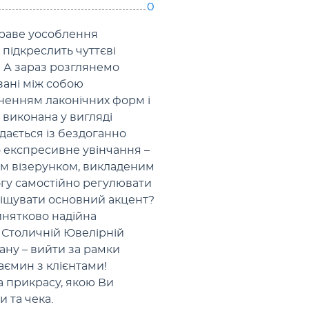
0
скраве уособлення
 підкреслить чуттєві
! А зараз розглянемо
зані між собою
енням лаконічних форм і
 виконана у вигляді
дається із бездоганно
о експресивне увінчання –
им візерунком, викладеним
гу самостійно регулювати
міщувати основний акцент?
инятково надійна
і Столичній Ювелірній
ану – вийти за рамки
аємин з клієнтами!
а прикрасу, якою Ви
 та чека.