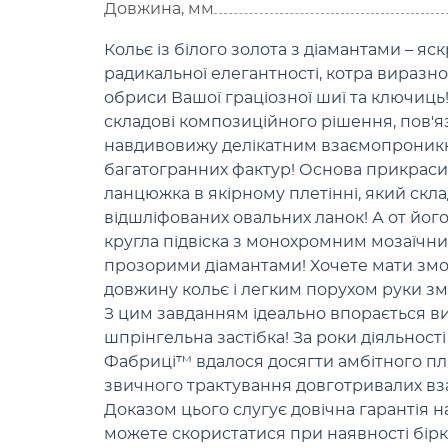
Довжина, мм
Кольє із білого золота з діамантами – я
радикальної елегантності, котра виразно
обриси Вашої граціозної шиї та ключиць
складові композиційного рішення, пов'я
навдивовижу делікатним взаємопроникн
багатогранних фактур! Основа прикраси
ланцюжка в якірному плетінні, який скла
відшліфованих овальних ланок! А от йог
кругла підвіска з монохромним мозаїчн
прозорими діамантами! Хочете мати змо
довжину кольє і легким порухом руки з
З цим завданням ідеально впорається в
шпрінгельна застібка! За роки діяльност
Фабриці™ вдалося досягти амбітного пл
звичного трактування довготривалих вз
Доказом цього слугує довічна гарантія н
можете скористатися при наявності бірки