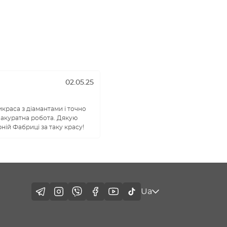
02.05.25
краса з діамантами і точно
 акуратна робота. Дякую
ній Фабриці за таку красу!
Ua