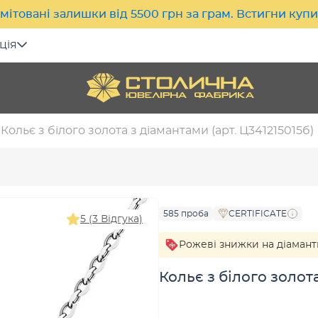
мітовані залишки від 5500 грн за грам. Встигни куп
ція
Кольє з білого золота з діамантами (арт. Ц341215015б)
585 проба
CERTIFICATE
5 (3 Відгука)
Рожеві знижки на діама
Кольє з білого золота