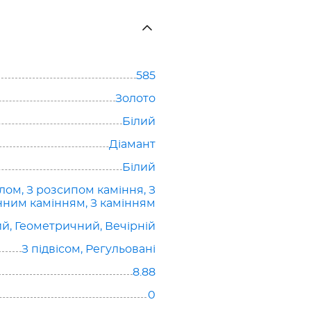
585
Золото
Білий
Діамант
Білий
олом
,
З розсипом каміння
,
З
нним камінням
,
З камінням
ий
,
Геометричний
,
Вечірній
З підвісом
,
Регульовані
8.88
0