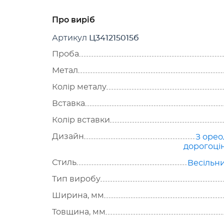
Про виріб
Артикул
Ц341215015б
Проба
Метал
Колір металу
Вставка
Колір вставки
Дизайн
З оре
дорогоці
Стиль
Весільн
Тип виробу
Ширина, мм
Товщина, мм