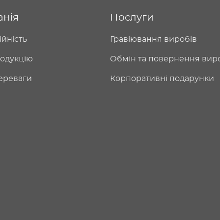
анія
Послуги
ійність
Гравіювання виробів
одукцію
Обмін та повернення вир
ереваги
Корпоративні подарунки