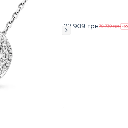
27 909 грн
-6
79 739 грн