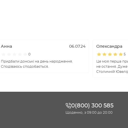
Анна
06.07.24
Олександра
0
5
Придбали донські на день народження.
Це моя перша при
Сподіваюсь сподобається.
не остання. Дуже
Столичній Ювелір
0(800) 300 585
Щоденно, з 09:00 до 20:00