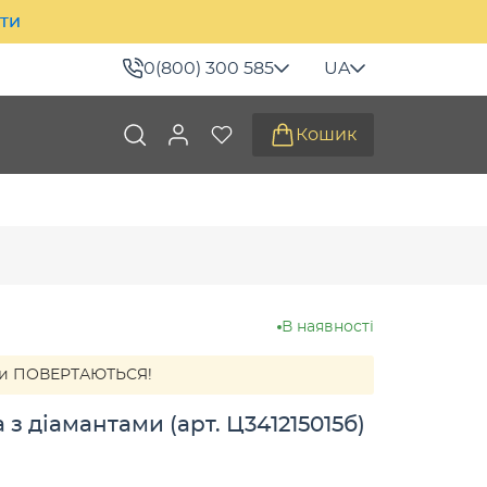
ити
0(800) 300 585
UA
Кошик
В наявності
нти ПОВЕРТАЮТЬСЯ!
 з діамантами (арт. Ц341215015б)