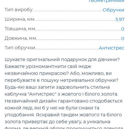
Геометричний
Тип виробу
Обручки
Ширина, мм
5.97
Товщина, мм
0
Довжина, мм
0
Тип обручки
Антистрес
Шукаєте оригінальний подарунок для дівчини?
Бажаєте урізноманітнити свій імідж
незвичайною прикрасою? Або, можливо, ви
перебуваєте в пошуку нетривіальної обручки?
Будь-які ваші запити задовольнить стильна
каблучка "Антистрес" з жовтого і білого золота.
Незвичайний дизайн гарантовано сподобається
кожній леді, які б у неї не були смаки та
уподобання. Яскравий тандем жовтого та білого
золота привертає до себе увагу, а унікальна
форма, де верхній обідок прокручується довкола