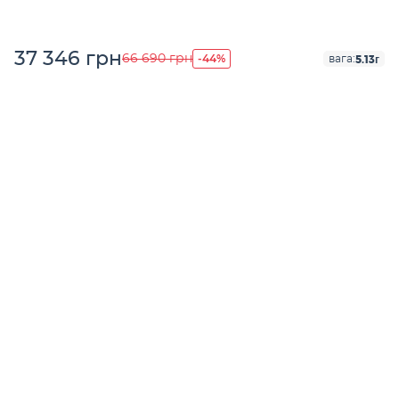
37 346 грн
-44%
66 690 грн
5.13г
вага: