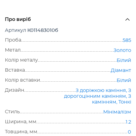
Про виріб
Артикул
К011483010б
Проба
585
Метал
Золото
Колір металу
Білий
Вставка
Діамант
Колір вставки
Білий
Дизайн
З доріжкою каміння
,
З
дорогоцінним камінням
,
З
камінням
,
Тонкі
Стиль
Мінімалізм
Ширина, мм
1.2
Товщина, мм
0