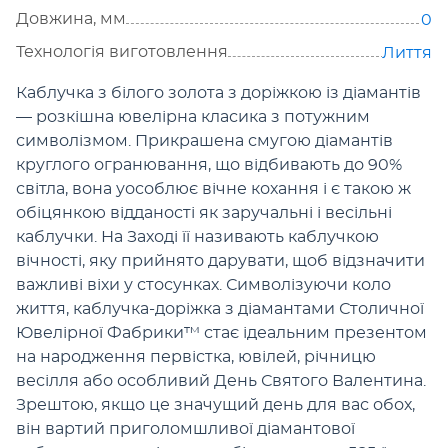
Довжина, мм
0
Технологія виготовлення
Лиття
Каблучка з білого золота з доріжкою із діамантів
— розкішна ювелірна класика з потужним
символізмом. Прикрашена смугою діамантів
круглого огранювання, що відбивають до 90%
світла, вона уособлює вічне кохання і є такою ж
обіцянкою відданості як заручальні і весільні
каблучки. На Заході її називають каблучкою
вічності, яку прийнято дарувати, щоб відзначити
важливі віхи у стосунках. Символізуючи коло
життя, каблучка-доріжка з діамантами Столичної
Ювелірної Фабрики™ стає ідеальним презентом
на народження первістка, ювілей, річницю
весілля або особливий День Святого Валентина.
Зрештою, якщо це значущий день для вас обох,
він вартий приголомшливої діамантової