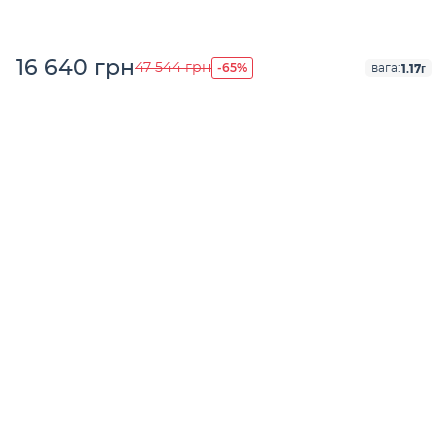
16 640 грн
-65%
47 544 грн
1.17г
вага: