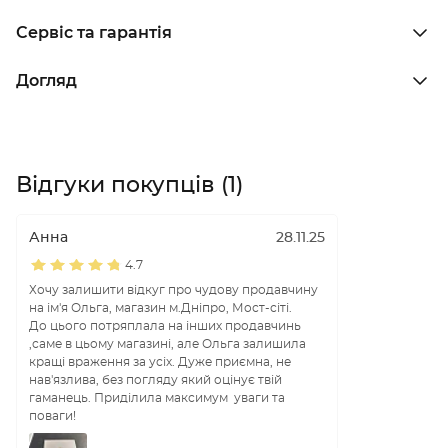
Сервіс та гарантія
Догляд
Відгуки покупців (1)
Анна
28.11.25
4.7
Хочу залишити відкуг про чудову продавчину
на ім'я Ольга, магазин м.Дніпро, Мост-сіті.
До цього потряплала на інших продавчинь
,саме в цьому магазині, але Ольга залишила
кращі враження за усіх. Дуже приємна, не
нав'язлива, без погляду який оцінує твій
гаманець. Приділила максимум уваги та
поваги!