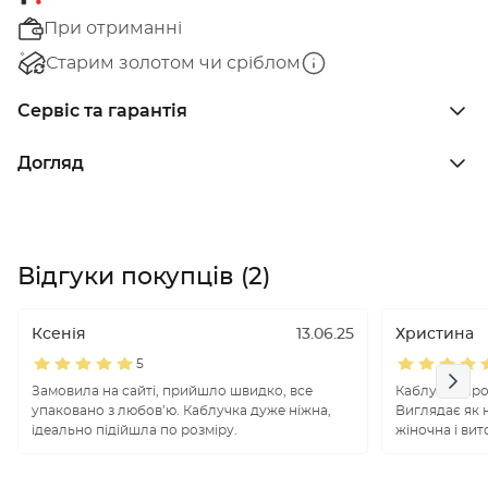
При отриманні
Старим золотом чи сріблом
Сервіс та гарантія
Догляд
Відгуки покупців (2)
Ксенія
13.06.25
Христина
5
Замовила на сайті, прийшло швидко, все
Каблучка про
упаковано з любов’ю. Каблучка дуже ніжна,
Виглядає як н
ідеально підійшла по розміру.
жіночна і вит