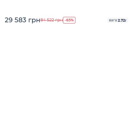
29 583 грн
-65%
84 522 грн
2.72г
вага: