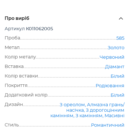
Про виріб
Артикул
К011062005
Проба
585
Метал
Золото
Колір металу
Червоний
Вставка
Діамант
Колір вставки
Білий
Покриття
Родіювання
Додатковий колір
Білий
Дизайн
З ореолом
,
Алмазна грань/
насічка
,
З дорогоцінним
камінням
,
З камінням
,
Масивні
Стиль
Романтичний