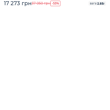
17 273 грн
-53%
37 050 грн
2.85г
вага: