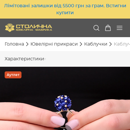
Лімітовані залишки від 5500 грн за грам. Встигни
купити
Головна
Ювелірні прикраси
Каблучки
Каблуч
Характеристики
Аутлет