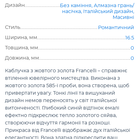
Дизайн
Без каміння
,
Алмазна грань/
насічка
,
Італійський дизайн
,
Масивні
Стиль
Романтичний
Ширина, мм
16.5
Товщина, мм
0
Довжина, мм
0
Каблучка з жовтого золота Francelli – справжнє
втілення ювелірного мистецтва. Виконана з
жовтого золота 585-ї проби, вона створена, щоб
привертати увагу. Тонкі лінії та вишуканий
дизайн немов переносять у світ італійської
витонченості. Глибокий синій відтінок емалі
ефектно підкреслює тепло золотого сяйва,
створюючи відчуття гармонії та розкоші.
Прикраса від Francelli відображає дух італійської
елегантності. Вона здатна підкреслити ваш