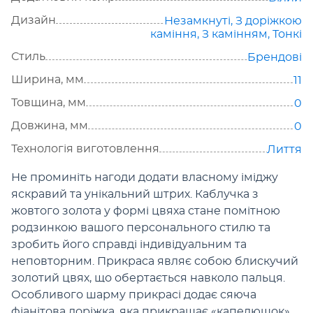
Дизайн
Незамкнуті
,
З доріжкою
каміння
,
З камінням
,
Тонкі
Стиль
Брендові
Ширина, мм
11
Товщина, мм
0
Довжина, мм
0
Технологія виготовлення
Лиття
Не проминіть нагоди додати власному іміджу
яскравий та унікальний штрих. Каблучка з
жовтого золота у формі цвяха стане помітною
родзинкою вашого персонального стилю та
зробить його справді індивідуальним та
неповторним. Прикраса являє собою блискучий
золотий цвях, що обертається навколо пальця.
Особливого шарму прикрасі додає сяюча
фіанітова доріжка, яка прикрашає «капелюшок»