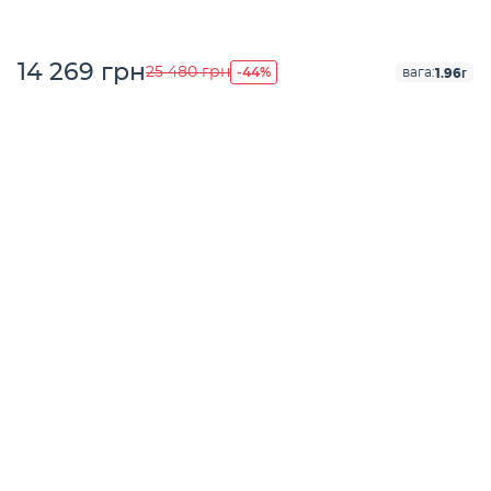
14 269 грн
-44%
25 480 грн
1.96г
вага: