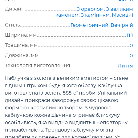
Дизайн
З ореолом
,
З великим
каменем
,
З камінням
,
Масивні
Стиль
Геометричний
,
Вечірній
Ширина, мм
11.1
Товщина, мм
0
Довжина, мм
0
Технологія виготовлення
Лиття
Каблучка з золота з великим аметистом – стане
гідним штрихом будь-якого образу. Каблучка
виготовлена із золота 585-ої проби. Унікальний
дизайн прикраси заворожує своєю цікавою
формою і красивим кольором. З чудовою
каблучкою кожна дівчина отримає блискучу
особливість, яка вигідно виділить її неповторну
привабливість. Трендову каблучку можна
придбати як презент для коханої людини. Усі