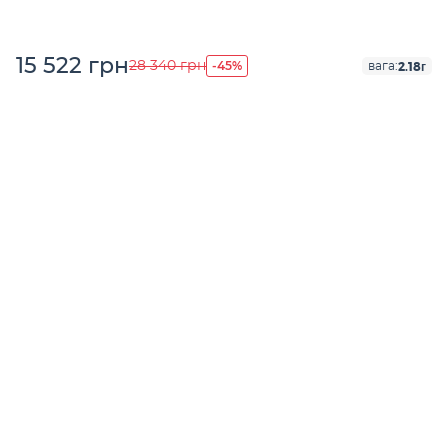
15 522 грн
-45%
28 340 грн
2.18г
вага: