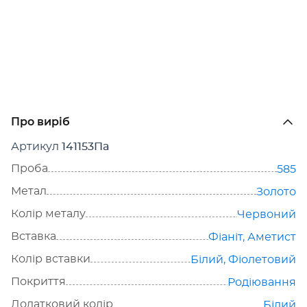
Про виріб
Артикул
141153Па
Проба
585
Метал
Золото
Колір металу
Червоний
Вставка
Фіаніт
,
Аметист
Колір вставки
Білий
,
Фіолетовий
Покриття
Родіювання
Додатковий колір
Білий