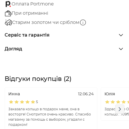
Оплата Portmone
При отриманні
Старим золотом чи сріблом
Сервіс та гарантія
Догляд
Відгуки покупців (2)
Инна
12.06.24
Юлія
5
Заказала кольцо в подарок маме, она в
Здрастуйте О
восторге! Смотрится очень красиво. Спасибо
кольцо.. :f09f
магазину за помощь с выбором, угадали с
подарком!