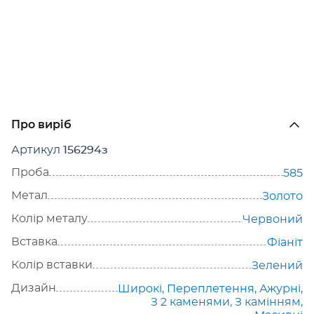
Про виріб
Артикул
156294з
Проба
585
Метал
Золото
Колір металу
Червоний
Вставка
Фіаніт
Колір вставки
Зелений
Дизайн
Широкі
,
Переплетення
,
Ажурні
,
З 2 каменями
,
З камінням
,