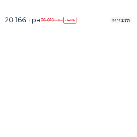
20 166 грн
-44%
36 010 грн
2.77г
вага: