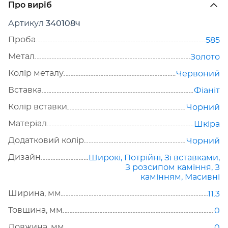
Про виріб
Артикул
340108ч
Проба
585
Метал
Золото
Колір металу
Червоний
Вставка
Фіаніт
Колір вставки
Чорний
Матеріал
Шкіра
Додатковий колір
Чорний
Дизайн
Широкі
,
Потрійні
,
Зі вставками
,
З розсипом каміння
,
З
камінням
,
Масивні
Ширина, мм
11.3
Товщина, мм
0
Довжина, мм
0