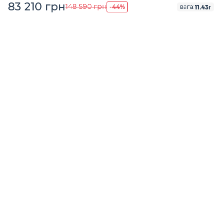
83 210 грн
-44%
148 590 грн
11.43г
вага: