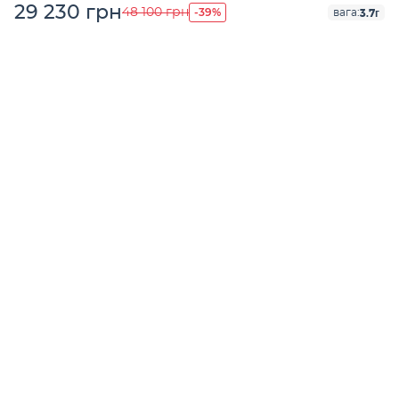
29 230 грн
-39%
48 100 грн
3.7г
вага: