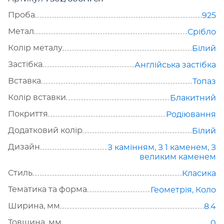
Проба
925
Метал
Срібло
Колір металу
Білий
Застібка
Англійська застібка
Вставка
Топаз
Колір вставки
Блакитний
Покриття
Родіювання
Додатковий колір
Білий
Дизайн
З камінням
,
З 1 каменем
,
З
великим каменем
Стиль
Класика
Тематика та форма
Геометрія
,
Коло
Ширина, мм
8.4
Товщина, мм
0