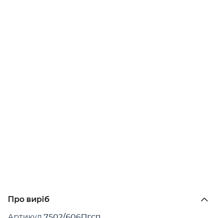
Про виріб
Артикул
7502/606Пгсп