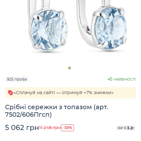
В наявності
925 проба
«Сплачуй на сайті — отримуй +7% знижки»
Срібні сережки з топазом (арт.
7502/606Пгсп)
5 062 грн
-55%
11 248 грн
3.2г
вага: