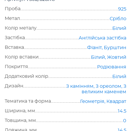
Проба
925
Метал
Срібло
Колір металу
Білий
Застібка
Англійська застібка
Вставка
Фіаніт
,
Бурштин
Колір вставки
Білий
,
Жовтий
Покриття
Родіювання
Додатковий колір
Білий
Дизайн
З камінням
,
З ореолом
,
З
великим каменем
Тематика та форма
Геометрія
,
Квадрат
Ширина, мм
14.5
Товщина, мм
0
Довжина, мм
14.5