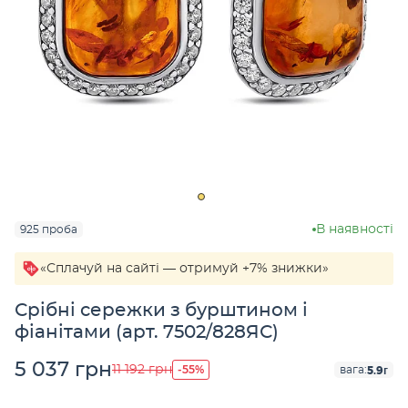
В наявності
925 проба
«Сплачуй на сайті — отримуй +7% знижки»
Срібні сережки з бурштином і
фіанітами (арт. 7502/828ЯС)
5 037 грн
-55%
11 192 грн
5.9г
вага: