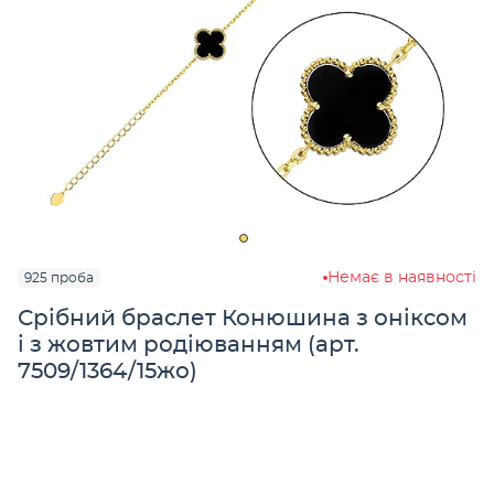
Немає в наявності
925 проба
Срібний браслет Конюшина з оніксом
і з жовтим родіюванням (арт.
7509/1364/15жо)