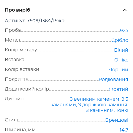
Про виріб
Артикул
7509/1364/15жо
Проба
925
Метал
Срібло
Колір металу
Білий
Вставка
Онікс
Колір вставки
Чорний
Покриття
Родіювання
Додатковий колір
Жовтий
Дизайн
З великим каменем
,
З 3
каменями
,
З доріжкою каміння
,
З камінням
,
Тонкі
Стиль
Брендові
Ширина, мм
14.7