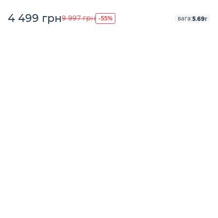
4 499 грн
-55%
9 997 грн
5.69г
вага: