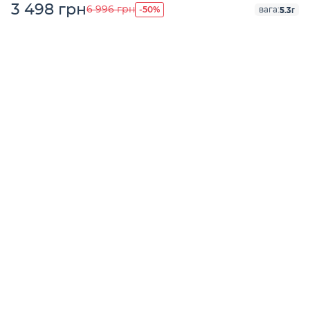
3 498 грн
-50%
6 996 грн
5.3г
вага: