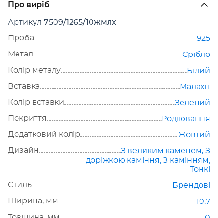
Про виріб
Артикул
7509/1265/10жмлх
Проба
925
Метал
Срібло
Колір металу
Білий
Вставка
Малахіт
Колір вставки
Зелений
Покриття
Родіювання
Додатковий колір
Жовтий
Дизайн
З великим каменем
,
З
доріжкою каміння
,
З камінням
,
Тонкі
Стиль
Брендові
Ширина, мм
10.7
Товщина, мм
0