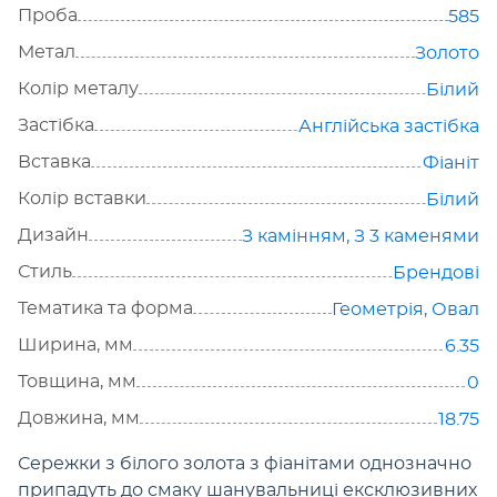
Проба
585
Метал
Золото
Колір металу
Білий
Застібка
Англійська застібка
Вставка
Фіаніт
Колір вставки
Білий
Дизайн
З камінням
,
З 3 каменями
Стиль
Брендові
Тематика та форма
Геометрія
,
Овал
Ширина, мм
6.35
Товщина, мм
0
Довжина, мм
18.75
Сережки з білого золота з фіанітами однозначно
припадуть до смаку шанувальниці ексклюзивних