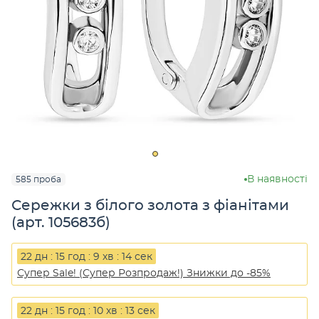
В наявності
585 проба
Сережки з білого золота з фіанітами
(арт. 105683б)
22 дн : 15 год : 9 хв : 14 сек
Супер Sale! (Супер Розпродаж!) Знижки до -85%
22 дн : 15 год : 10 хв : 13 сек