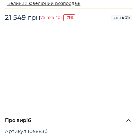
Великий ювелірний розпродаж
21 549 грн
-71%
75 425 грн
4.31г
вага:
Про виріб
Артикул
105683б