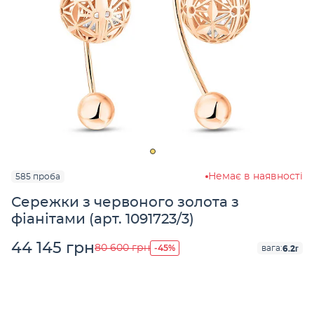
Немає в наявності
585 проба
Сережки з червоного золота з
фіанітами (арт. 1091723/3)
44 145 грн
-45%
80 600 грн
6.2г
вага: