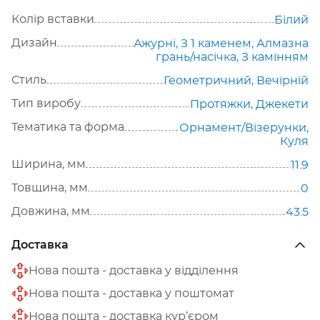
Колір вставки
Білий
Дизайн
Ажурні
,
З 1 каменем
,
Алмазна
грань/насічка
,
З камінням
Стиль
Геометричний
,
Вечірній
Тип виробу
Протяжки
,
Джекети
Тематика та форма
Орнамент/Візерунки
,
Куля
Ширина, мм
11.9
Товщина, мм
0
Довжина, мм
43.5
Доставка
Нова пошта - доставка у відділення
Нова пошта - доставка у поштомат
Нова пошта - доставка кур’єром