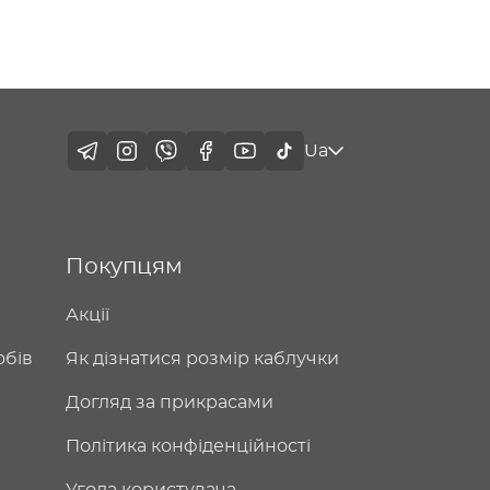
Ua
Покупцям
Акції
обів
Як дізнатися розмір каблучки
Догляд за прикрасами
Політика конфіденційності