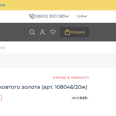
ити
0(800) 300 585
UA
Кошик
0ж)
Немає в наявності
овтого золота (арт. 108046/20ж)
%
5.37г
вага: