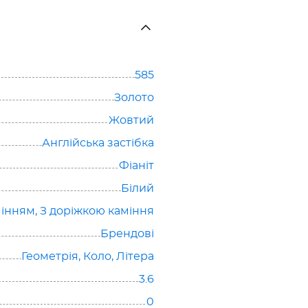
585
Золото
Жовтий
Англійська застібка
Фіаніт
Білий
мінням
,
З доріжкою каміння
Брендові
Геометрія
,
Коло
,
Літера
3.6
0