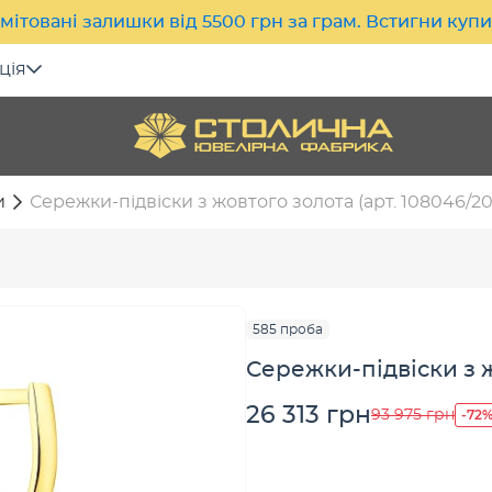
мітовані залишки від 5500 грн за грам. Встигни куп
ція
и
Сережки-підвіски з жовтого золота (арт. 108046/2
585 проба
Сережки-підвіски з ж
26 313 грн
-72
93 975 грн