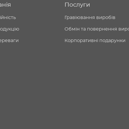
анія
Послуги
ійність
Гравіювання виробів
одукцію
Обмін та повернення вир
ереваги
Корпоративні подарунки