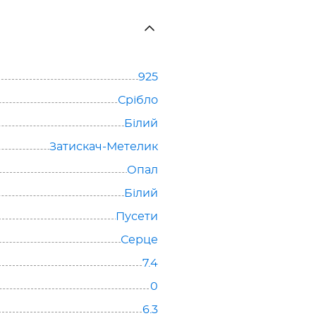
925
Срібло
Білий
Затискач-Метелик
Опал
Білий
Пусети
Серце
7.4
0
6.3