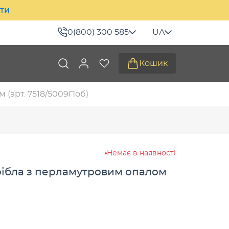
ити
0(800) 300 585
UA
Кошик
 (арт. 7518/5009Поб)
Немає в наявності
рібла з перламутровим опалом