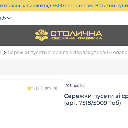
мітовані залишки від 5500 грн за грам. Встигни куп
ція
и
Сережки пусети зі срібла з перламутровим опалом
925 проба
5 (2 Відгука)
Сережки пусети зі с
(арт. 7518/5009Поб)