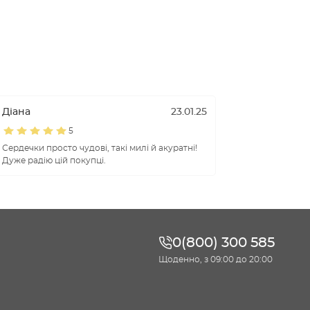
Діана
23.01.25
5
Сердечки просто чудові, такі милі й акуратні!
Дуже радію цій покупці.
0(800) 300 585
Щоденно, з 09:00 до 20:00