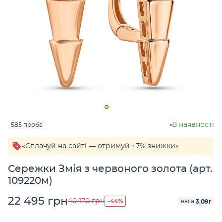
В наявності
585 проба
«Сплачуй на сайті — отримуй +7% знижки»
Сережки Змія з червоного золота (арт.
109220м)
22 495 грн
-44%
40 170 грн
3.09г
вага: