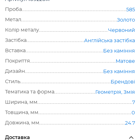
Проба
585
Метал
Золото
Колір металу
Червоний
Застібка
Англійська застібка
Вставка
Без каміння
Покриття
Матове
Дизайн
Без каміння
Стиль
Брендові
Тематика та форма
Геометрія
,
Змія
Ширина, мм
7
Товщина, мм
0
Довжина, мм
24.7
Доставка