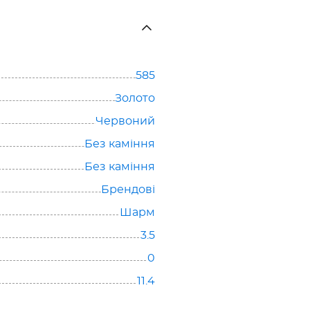
585
Золото
Червоний
Без каміння
Без каміння
Брендові
Шарм
3.5
0
11.4