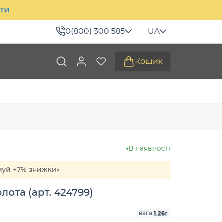
ити
0(800) 300 585
UA
Кошик
В наявності
муй +7% знижки»
ота (арт. 424799)
1.26г
вага: