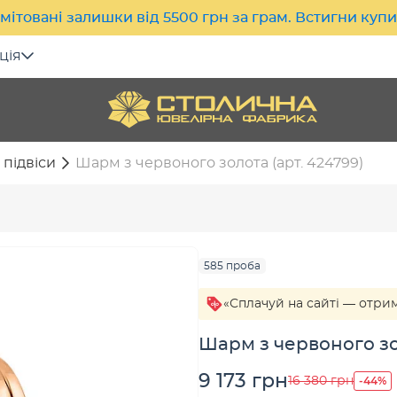
мітовані залишки від 5500 грн за грам. Встигни куп
ція
 підвіси
Шарм з червоного золота (арт. 424799)
585 проба
«Сплачуй на сайті — отри
Шарм з червоного зол
9 173 грн
-44%
16 380 грн