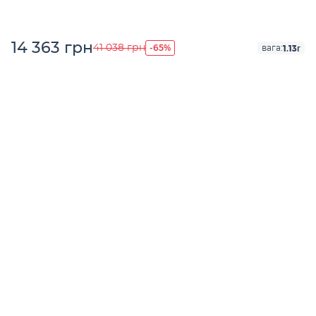
14 363 грн
-65%
41 038 грн
1.13г
вага: