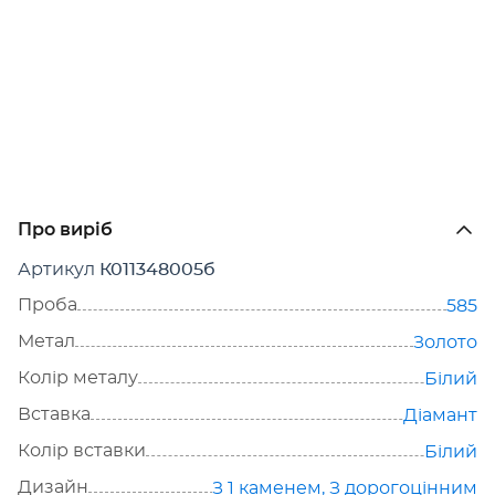
Про виріб
Артикул
К011348005б
Проба
585
Метал
Золото
Колір металу
Білий
Вставка
Діамант
Колір вставки
Білий
Дизайн
З 1 каменем
,
З дорогоцінним