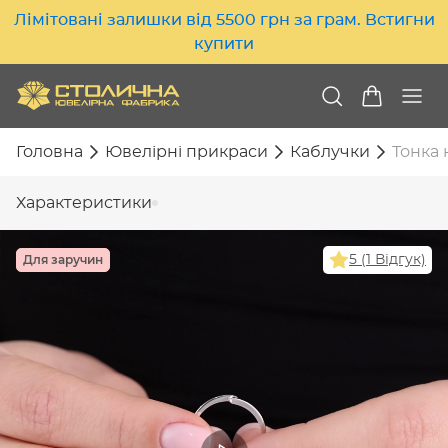
Лімітовані залишки від 5500 грн за грам. Встигни
купити
Головна
Ювелірні прикраси
Каблучки
Тонка 
Характеристики
Для заручин
5 (1 Відгук)