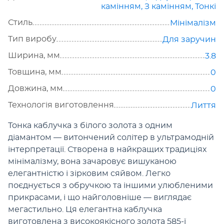
камінням
,
З камінням
,
Тонкі
Стиль
Мінімалізм
Тип виробу
Для заручин
Ширина, мм
3.8
Товщина, мм
0
Довжина, мм
0
Технологія виготовлення
Лиття
Тонка каблучка з білого золота з одним
діамантом — витончений солітер в ультрамодній
інтерпретації. Створена в найкращих традиціях
мінімалізму, вона зачаровує вишуканою
елегантністю і зірковим сяйвом. Легко
поєднується з обручкою та іншими улюбленими
прикрасами, і що найголовніше — виглядає
мегастильно. Ця елегантна каблучка
виготовлена з високоякісного золота 585-ї