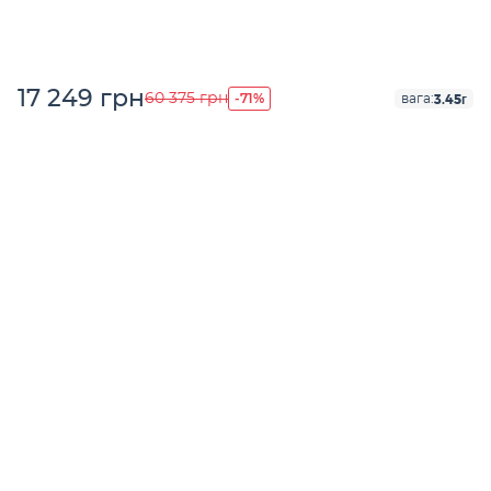
17 249 грн
-71%
60 375 грн
3.45г
вага: