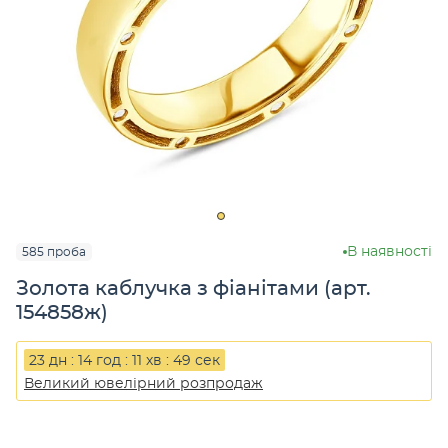
В наявності
585 проба
Золота каблучка з фіанітами (арт.
154858ж)
23 дн : 14 год : 11 хв : 49 сек
Великий ювелірний розпродаж