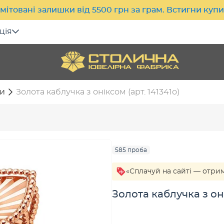
мітовані залишки від 5500 грн за грам. Встигни куп
ція
и
Золота каблучка з оніксом (арт. 141341о)
585 проба
«Сплачуй на сайті — отри
Золота каблучка з оні