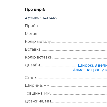
Про виріб
Артикул
141341о
Проба
Метал
Колір металу
Вставка
Колір вставки
Дизайн
Широкі
,
З вел
Алмазна грань/н
Стиль
Ширина, мм
Товщина, мм
Довжина, мм