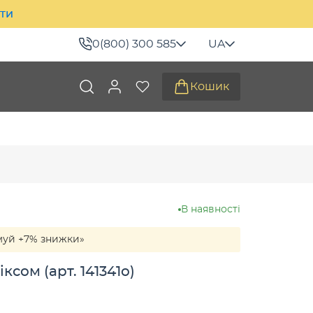
ити
0(800) 300 585
UA
Кошик
В наявності
муй +7% знижки»
ксом (арт. 141341о)