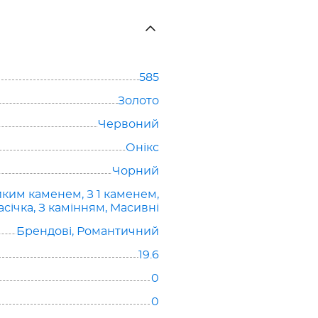
585
Золото
Червоний
Онікс
Чорний
иким каменем
,
З 1 каменем
,
асічка
,
З камінням
,
Масивні
Брендові
,
Романтичний
19.6
0
0