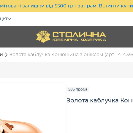
мітовані залишки від 5500 грн за грам. Встигни куп
ція
и
Золота каблучка Конюшина з оніксом (арт. 141439/
585 проба
Золота каблучка Коню