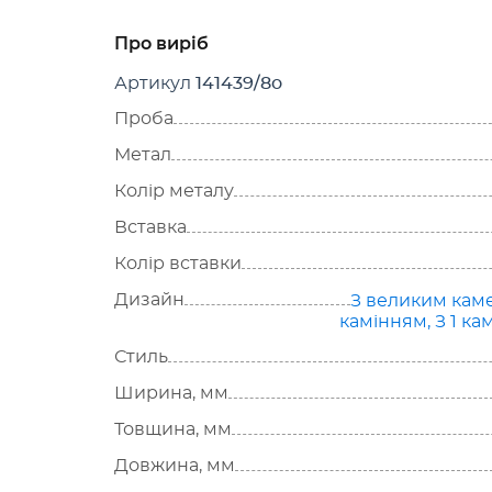
Про виріб
Артикул
141439/8о
Проба
Метал
Колір металу
Вставка
Колір вставки
Дизайн
З великим кам
камінням
,
З 1 к
Стиль
Ширина, мм
Товщина, мм
Довжина, мм