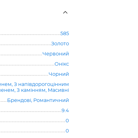
585
Золото
Червоний
Онікс
Чорний
енем
,
З напівдорогоцінним
аменем
,
З камінням
,
Масивні
Брендові
,
Романтичний
9.4
0
0