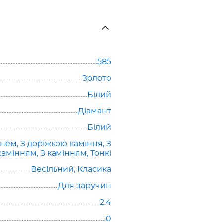
585
Золото
Білий
Діамант
Білий
енем
,
З доріжкою каміння
,
З
камінням
,
З камінням
,
Тонкі
Весільний
,
Класика
Для заручин
2.4
0