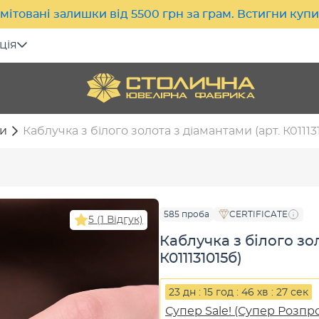
мітовані залишки від 5500 грн за грам. Встигни куп
ція
и
Каблучка з білого золота з діамантами (арт. К01113
585 проба
CERTIFICATE
5 (1 Відгук)
Каблучка з білого зо
К011131015б)
23 дн : 15 год : 46 хв : 26 сек
Супер Sale! (Супер Розпр