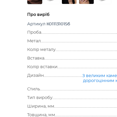
Про виріб
Артикул
К011131015б
Проба
Метал
Колір металу
Вставка
Колір вставки
Дизайн
З великим кам
дорогоцінним 
Стиль
Тип виробу
Ширина, мм
Товщина, мм