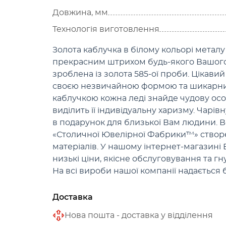
Довжина, мм
Технологія виготовлення
Золота каблучка в білому кольорі металу
прекрасним штрихом будь-якого Вашого
зроблена із золота 585-ої проби. Цікави
своєю незвичайною формою та шикарним
каблучкою кожна леді знайде чудову особ
виділить її індивідуальну харизму. Чарі
в подарунок для близької Вам людини. В
«Столичної Ювелірної Фабрики™» створе
матеріалів. У нашому інтернет-магазині
низькі ціни, якісне обслуговування та г
На всі вироби нашої компанії надається 
Доставка
Нова пошта - доставка у відділення