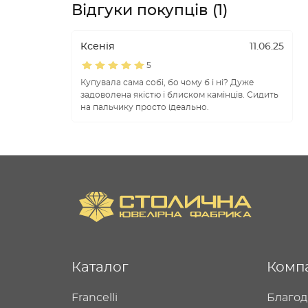
Відгуки покупців (1)
Ксенія
11.06.25
5
Купувала сама собі, бо чому б і ні? Дуже
задоволена якістю і блиском камінців. Сидить
на пальчику просто ідеально.
Каталог
Комп
Francelli
Благод