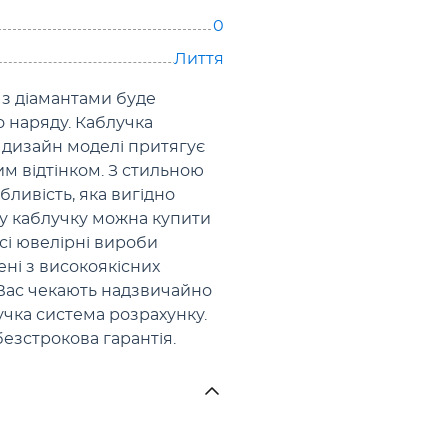
0
Лиття
 з діамантами буде
 наряду. Каблучка
й дизайн моделі притягує
 відтінком. З стильною
ливість, яка вигідно
вну каблучку можна купити
сі ювелірні вироби
ні з високоякісних
 Вас чекають надзвичайно
нучка система розрахунку.
безстрокова гарантія.