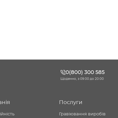
0(800) 300 585
Щоденно, з 09:00 до 20:00
анія
Послуги
ійність
Гравіювання виробів