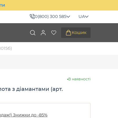
ити
0(800) 300 585
UA
Кошик
1015б)
В наявності
лота з діамантами (арт.
одаж!) Знижки до -85%