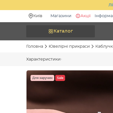
Лі
Київ
Магазини
Акції
Інформа
Каталог
Головна
Ювелірні прикраси
Каблучк
Характеристики
Для заручин
Sale