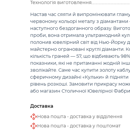
Технологія виготовлення
Настав час сяяти й випромінювати гламу
червоному кольорі металу з діамантами 
наступного бездоганного образу. Виготов
проби, вона отримала ультрамодний кул
полонив ювелірний світ від Нью-Йорку д
майстерно ограновані круглі діаманти. 
кількість граней — 57, що відбивають 98%
показники, які не притаманні жодній інш
зволікайте. Саме час купити золоту кабл
сферичному дизайні «Кульки» й підняти 
рівень розкоші. Замовити прикрасу мож
або магазин Столичної Ювелірної Фабрик
Доставка
Нова пошта - доставка у відділення
Нова пошта - доставка у поштомат