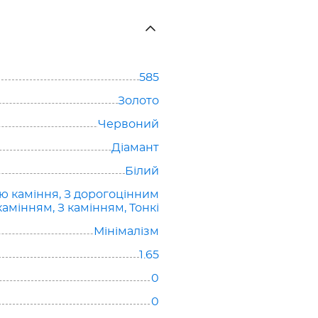
585
Золото
Червоний
Діамант
Білий
ю каміння
,
З дорогоцінним
камінням
,
З камінням
,
Тонкі
Мінімалізм
1.65
0
0