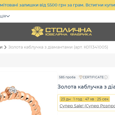
мітовані залишки від 5500 грн за грам. Встигни куп
ція
и
Золота каблучка з діамантами (арт. К011341005)
585 проба
CERTIFICATE
Золота каблучка з ді
23 дн : 1 год : 47 хв : 24 сек
Супер Sale! (Супер Розпр