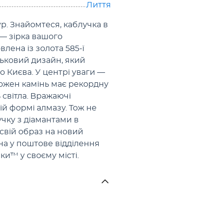
Лиття
р. Знайомтеся, каблучка в
— зірка вашого
лена із золота 585-ї
ьковий дизайн, який
о Києва. У центрі уваги —
Кожен камінь має рекордну
 світла. Вражаючі
ій формі алмазу. Тож не
учку з діамантами в
свій образ на новий
на у поштове відділення
и™ у своєму місті.