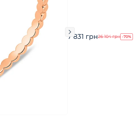
7 831 грн
-70%
26 104 грн