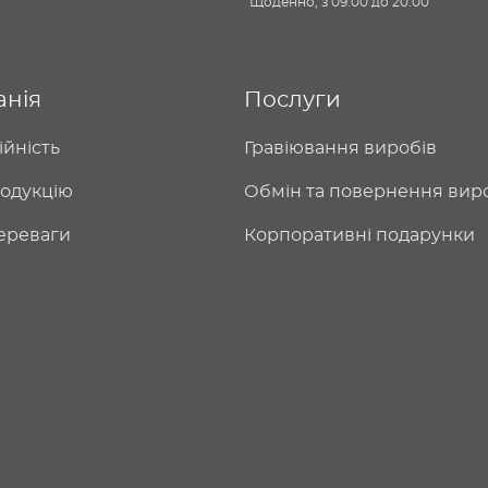
Щоденно, з 09:00 до 20:00
анія
Послуги
ійність
Гравіювання виробів
одукцію
Обмін та повернення вир
ереваги
Корпоративні подарунки