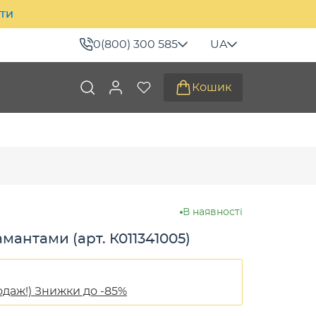
ити
0(800) 300 585
UA
Кошик
В наявності
амантами (арт. К011341005)
одаж!) Знижки до -85%