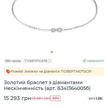
В наявності
585 проба
CERTIFICATE
Рожеві знижки на діаманти ПОВЕРТАЮТЬСЯ!
Золотий браслет з діамантами
Нескінченність (арт. Б341364005б)
15 293 грн
-65%
43 694 грн
1.03г
вага: