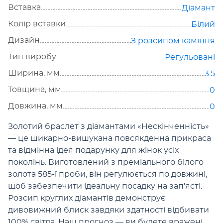
Вставка
Діамант
Колір вставки
Білий
Дизайн
З розсипом каміння
Тип виробу
Регульовані
Ширина, мм
3.5
Товщина, мм
0
Довжина, мм
0
Золотий браслет з діамантами «Нескінченність»
— це шикарно-вишукана повсякденна прикраса
та відмінна ідея подарунку для жінок усіх
поколінь. Виготовлений з преміального білого
золота 585-ї проби, він регулюється по довжині,
щоб забезпечити ідеальну посадку на зап'ясті.
Розсип круглих діамантів демонструє
дивовижний блиск завдяки здатності відбивати
100% світла. Наш прогноз — ви будете вражені