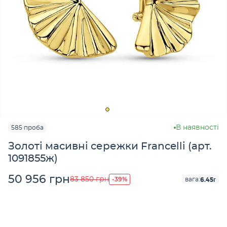
В наявності
585 проба
Золоті масивні сережки Francelli (арт.
1091855ж)
50 956 грн
-39%
83 850 грн
6.45г
вага: