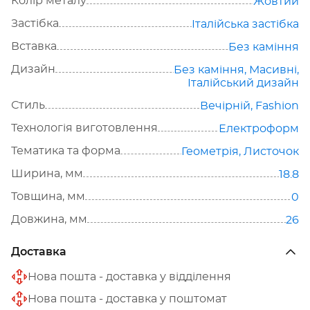
Колір металу
Жовтий
Застібка
Італійська застібка
Вставка
Без каміння
Дизайн
Без каміння
,
Масивні
,
Італійський дизайн
Стиль
Вечірній
,
Fashion
Технологія виготовлення
Електроформ
Тематика та форма
Геометрія
,
Листочок
Ширина, мм
18.8
Товщина, мм
0
Довжина, мм
26
Доставка
Нова пошта - доставка у відділення
Нова пошта - доставка у поштомат