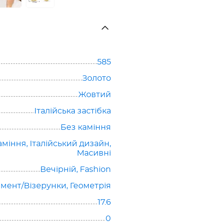
585
Золото
Жовтий
Італійська застібка
Без каміння
аміння
,
Італійський дизайн
,
Масивні
Вечірній
,
Fashion
мент/Візерунки
,
Геометрія
17.6
0