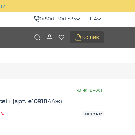
ити
0(800) 300 585
UA
Кошик
В наявності
lli (арт. е1091844ж)
9%
7.43г
вага: