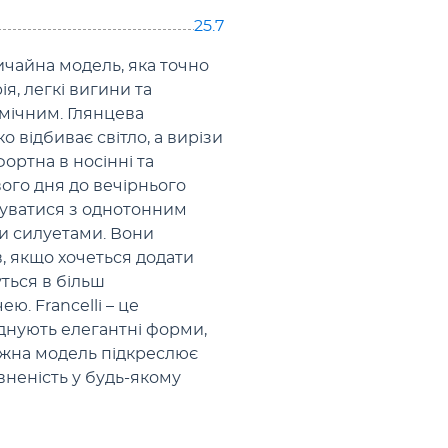
25.7
вичайна модель, яка точно
я, легкі вигини та
мічним. Глянцева
 відбиває світло, а вирізи
ортна в носінні та
вого дня до вечірнього
нуватися з однотонним
и силуетами. Вони
, якщо хочеться додати
уться в більш
ю. Francelli – це
єднують елегантні форми,
Кожна модель підкреслює
евненість у будь-якому