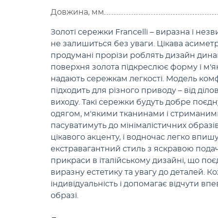
Довжина, мм
Золоті сережки Francelli – виразна і нез
не залишиться без уваги. Цікава асиметрі
продумані прорізи роблять дизайн дина
поверхня золота підкреслює форму і м'яко
надають сережкам легкості. Модель комф
підходить для різного приводу – від діло
виходу. Такі сережки будуть добре поєд
одягом, м'якими тканинами і стриманим
пасуватимуть до мінімалістичних образів
цікавого акценту, і водночас легко впиш
екстравагантний стиль з яскравою подаче
прикраси в італійському дизайні, що по
виразну естетику та увагу до деталей. 
індивідуальність і допомагає відчути вп
образі.