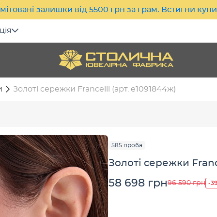
мітовані залишки від 5500 грн за грам. Встигни куп
ція
и
Золоті сережки Francelli (арт. е1091844ж)
585 проба
Золоті сережки France
58 698 грн
-3
96 590 грн