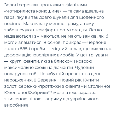
Золоті сережки-протяжки з фіанітами
«Чотирилиста конюшина» — та сама ідеальна
пара, яку ви так довго шукали для щоденного
носіння. Мають вагу менше граму, а тому
забезпечують комфорт протягом дня. Легко
надіваються і знімаються, не мають замків, які б
могли зламатися. В основі прикрас — червоне
золото 585-ї проби — міцний сплав, що виключає
деформацію ювелірних виробів. У центрі уваги
— круглі фіаніти, які за блиском і красою
максимально схожі на діаманти. Чудовий
подарунок собі. Незабутній презент на день
народження, 8 Березня і Новий рік. Купити
золоті сережки-протяжки з фіанітами Столичної
Ювелірної Фабрики™ можна вже зараз за
зниженою ціною напряму від українського
виробника.