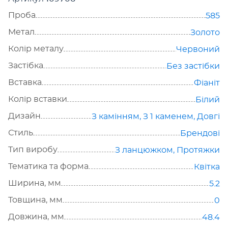
Проба
585
Метал
Золото
Колір металу
Червоний
Застібка
Без застібки
Вставка
Фіаніт
Колір вставки
Білий
Дизайн
З камінням
,
З 1 каменем
,
Довгі
Стиль
Брендові
Тип виробу
З ланцюжком
,
Протяжки
Тематика та форма
Квітка
Ширина, мм
5.2
Товщина, мм
0
Довжина, мм
48.4