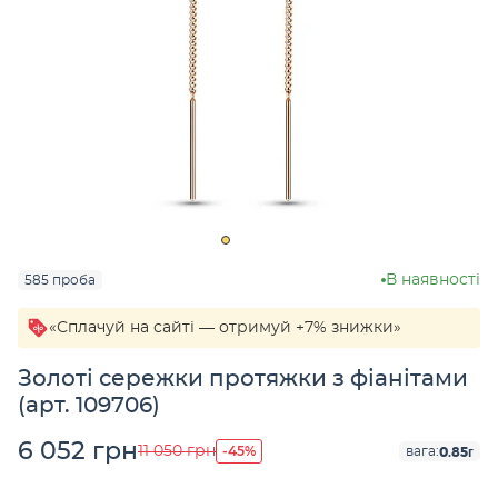
В наявності
585 проба
«Сплачуй на сайті — отримуй +7% знижки»
Золоті сережки протяжки з фіанітами
(арт. 109706)
6 052 грн
-45%
11 050 грн
0.85г
вага: