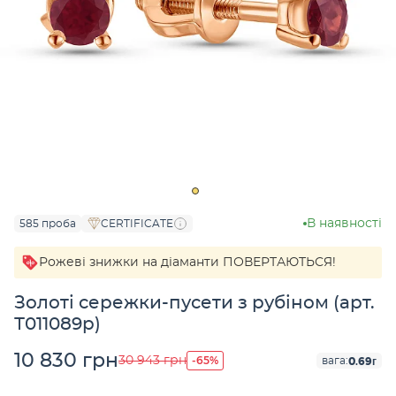
В наявності
585 проба
CERTIFICATE
Рожеві знижки на діаманти ПОВЕРТАЮТЬСЯ!
Золоті сережки-пусети з рубіном (арт.
Т011089р)
10 830 грн
-65%
30 943 грн
0.69г
вага: