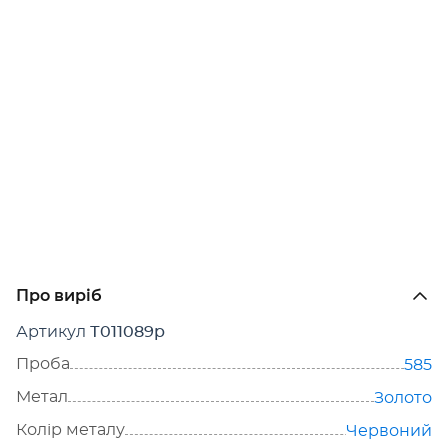
Про виріб
Артикул
Т011089р
Проба
585
Метал
Золото
Колір металу
Червоний