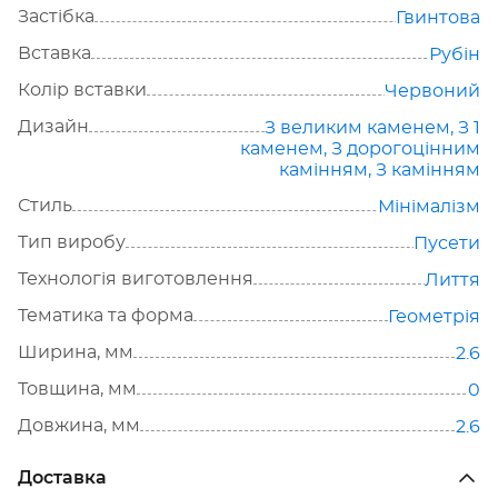
Застібка
Гвинтова
Вставка
Рубін
Колір вставки
Червоний
Дизайн
З великим каменем
,
З 1
каменем
,
З дорогоцінним
камінням
,
З камінням
Стиль
Мінімалізм
Тип виробу
Пусети
Технологія виготовлення
Лиття
Тематика та форма
Геометрія
Ширина, мм
2.6
Товщина, мм
0
Довжина, мм
2.6
Доставка