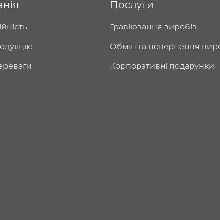
анія
Послуги
ійність
Гравіювання виробів
одукцію
Обмін та повернення вир
ереваги
Корпоративні подарунки