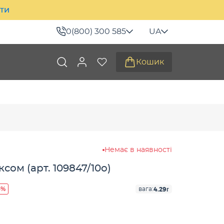
ити
0(800) 300 585
UA
Кошик
Немає в наявності
сом (арт. 109847/10о)
3%
4.29г
вага: