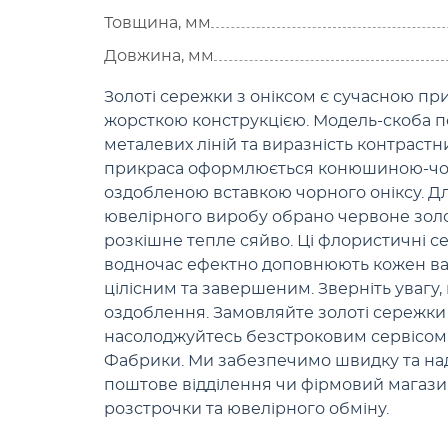
Товщина, мм
Довжина, мм
Золоті сережки з оніксом є сучасною п
жорсткою конструкцією. Модель-скоба по
металевих ліній та виразність контрастн
прикраса оформлюється конюшиною-чо
оздобленою вставкою чорного оніксу. Д
ювелірного виробу обрано червоне зол
розкішне тепле сяйво. Ці флористичні с
водночас ефектно доповнюють кожен ва
цілісним та завершеним. Зверніть увагу, 
оздоблення. Замовляйте золоті сережки
насолоджуйтесь безстроковим сервісом 
Фабрики. Ми забезпечимо швидку та наді
поштове відділення чи фірмовий магази
розстрочки та ювелірного обміну.