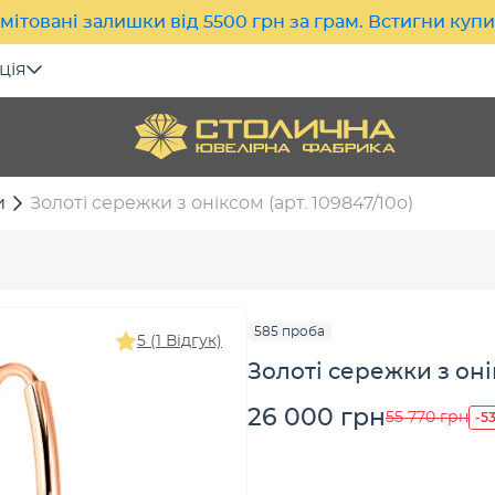
мітовані залишки від 5500 грн за грам. Встигни куп
ція
и
Золоті сережки з оніксом (арт. 109847/10о)
585 проба
5 (1 Відгук)
Золоті сережки з онік
26 000 грн
-5
55 770 грн