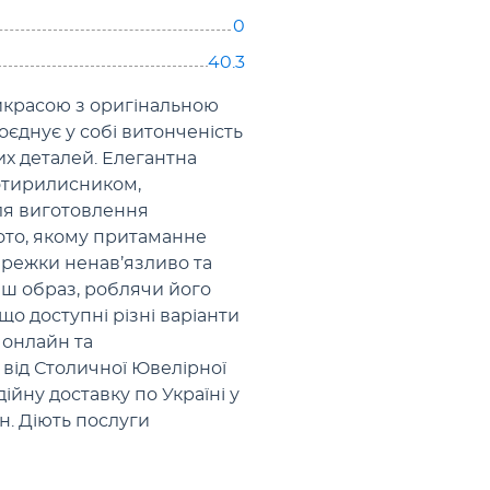
0
40.3
рикрасою з оригінальною
єднує у собі витонченість
их деталей. Елегантна
тирилисником,
ля виготовлення
ото, якому притаманне
ережки ненав’язливо та
ш образ, роблячи його
що доступні різні варіанти
 онлайн та
від Столичної Ювелірної
йну доставку по Україні у
н. Діють послуги