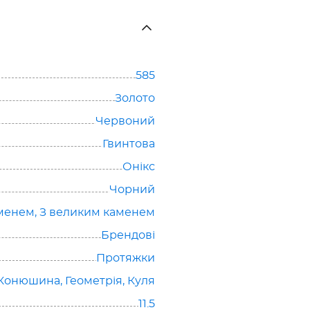
585
Золото
Червоний
Гвинтова
Онікс
Чорний
аменем
,
З великим каменем
Брендові
Протяжки
Конюшина
,
Геометрія
,
Куля
11.5